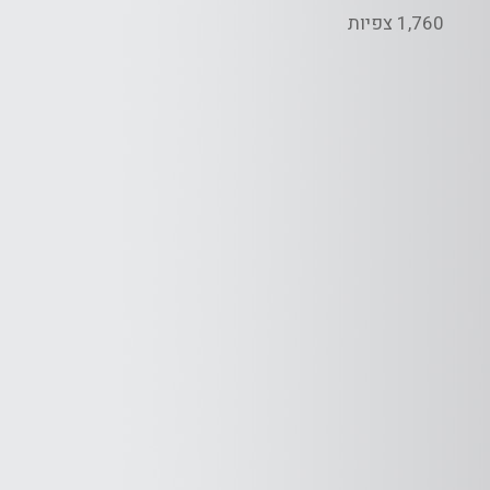
אתם
1,760 צפיות
בחג?""