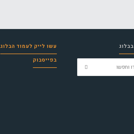
בבלוג
עשו לייק לעמוד הבלוג
בפייסבוק
חפש
את: