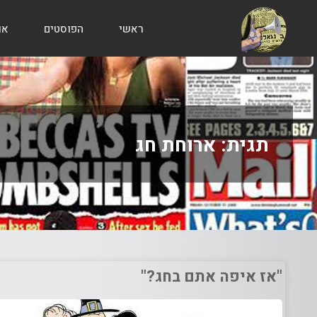
ראשי
הפוסטים
או
הבלוג
של
אודי
בורג
תגית:
ארוחת חג
"אז איפה אתם בחג?"