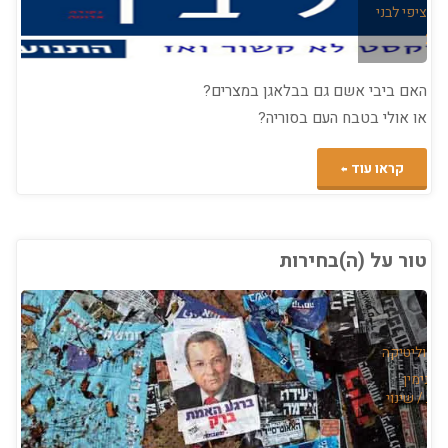
ה
/
ציפי לבני
האם ביבי אשם גם בבלאגן במצרים?
או אולי בטבח העם בסוריה?
"ביבי
קראו עוד
אשם!?!?!?
מוגש
טור על (ה)בחירות
כחומר
למחשבה
/
פוליטיקה
לקראת
/
בנימין
ות
/
שינוי
הבחירות"