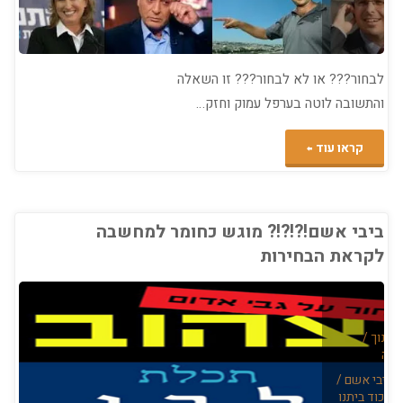
לבחור??? או לא לבחור??? זו השאלה
והתשובה לוטה בערפל עמוק וחזק…
"שוב
קראו עוד
לא
לבחור???"
ביבי אשם!?!?!? מוגש כחומר למחשבה
לקראת הבחירות
חינוך
/
יקה
/
ביבי אשם
/
הליכוד ביתנו