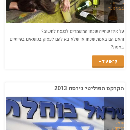
נוער שותה
בממשלה???"
קרב בני נוער
על איזו שתייה שכחו המועמדים לכנסת לחשוב?
והאם הם באמת שכחו או שלא בא להם לעסוק בנושאים בעייתיים
באמת?
"מועמדים
קראו עוד
יקרים
לראשות
הקרקס הפוליטי גירסת 2013
הממשלה
–
קה
מה
/
ישראל
ת חרדים
/