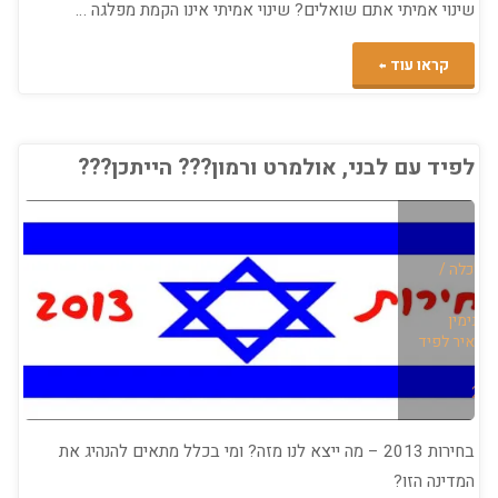
שינוי אמיתי אתם שואלים? שינוי אמיתי אינו הקמת מפלגה …
"חייבים
קראו עוד
פה
שינוי,
לפיד עם לבני, אולמרט ורמון??? הייתכן???
לא,
לא
כלכלה
/
מה
/
בנימין
/
יאיר לפיד
שאתם
ה
חושבים…
אלא
בחירות 2013 – מה ייצא לנו מזה? ומי בכלל מתאים להנהיג את
המדינה הזו?
שינוי