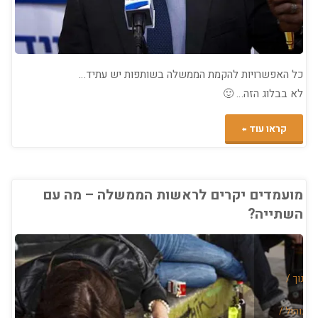
כל האפשרויות להקמת הממשלה בשותפות יש עתיד…
לא בבלוג הזה… 🙂
"יש
קראו עוד
עתיד
–
מועמדים יקרים לראשות הממשלה – מה עם
השתייה?
עם
מי
היא
חינוך
/
תשב
אלכוהול
/