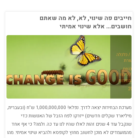
יום
הבוחר*"
חייבים פה שינוי, לא, לא מה שאתם
חושבים… אלא שינוי אמיתי
נוך
/
כלכלה
קשורת
/
הכנסת
פיד
/
ליכוד
/
ת הבחירות
מערכת הבחירות יצאה לדרך. נפלא! 1,000,000,000 ש"ח (ובעברית,
מיליארד שקלים חדשים) ייזרקו לפח הזבל של האנושות כדי
שנקבל עוד 4 שנים זהות לאלו שהיו לנו עד כה. ולמה? כי אף אחד
מהמועמדים לא מוכן לחשוב מחוץ לקופסא ולהביא שינוי אמיתי. מהו