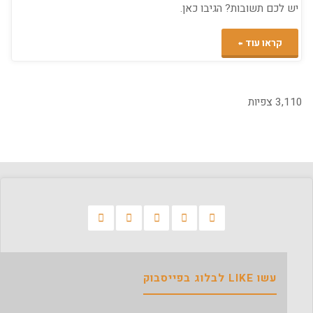
יש לכם תשובות? הגיבו כאן.
אמיתי"
"לפיד
קראו עוד
עם
לבני,
3,110 צפיות
אולמרט
ורמון???
הייתכן???"
עשו LIKE לבלוג בפייסבוק