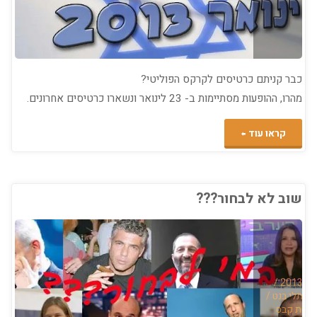
עם
השתייה?"
כבר קניתם כרטיסים לקרקס הפוליטי?
מהרו, ההופעות מסתיימות ב- 23 לינואר ונשארו כרטיסים אחרונים.
"הקרקס
קראו עוד
הפוליטי
גירסת
שוב לא לבחור???
2013"
 2013
/
נפתלי בנט
/
ושת קבס