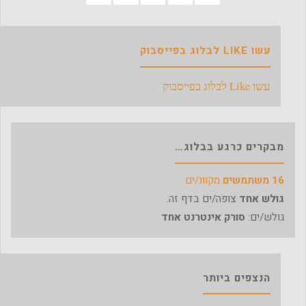
של
ש"ס"
עשו LIKE לבלוג בפייסבוק
עשו Like לבלוג בפייסבוק
מבקרים כרגע בבלוג…
16 משתמשים
מקוונ/ים
גולש אחד
צופה/ים בדף זה.
גולש/ים:
סורק אינטרנט אחד
הנצפים ביותר