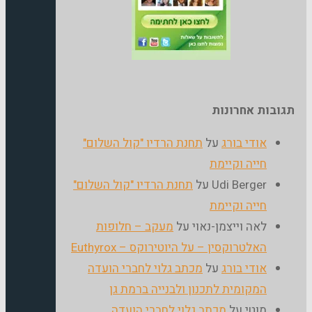
גובות אחרונות
אודי בורג
על
תחנת הרדיו "קול השלום"
חייה וקיימת
Udi Berger
על
תחנת הרדיו "קול השלום"
חייה וקיימת
לאה וייצמן-נאוי
על
מעקב – חלופות
האלטרוקסין – על היוטירוקס – Euthyrox
אודי בורג
על
מכתב גלוי לחברי הועדה
המקומית לתכנון ולבנייה ברמת גן
מוטי
על
מכתב גלוי לחברי הועדה