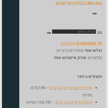
והפיצו!"
ו Like לבלוג בפייסבוק
חפש
בקרים כרגע בבלוג…
 משתמשים
מקוונ/ים
את:
ולש אחד
צופה/ים בדף זה.
ולש/ים:
סורק אינטרנט אחד
נצפים ביותר
תחזית לשבועיים הקרובים
- 410,180
צפיות
תחזית לימים הקרובים
- 154,781 צפיות