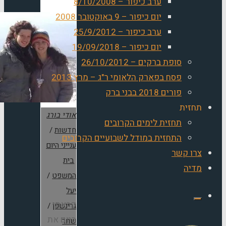
ערב כיפור – 8/10/2008
יום כיפור – 9 באוקטובר 2008
ערב כיפור – 25/9/2012
יום כיפור – 19/09/2018
סופת ברקים – 26/10/2012
פסח בפארק הלאומי ר"ג – מרץ 2013
פורים 2018 בבני ברק
תחזית
אודי בורג
תחזית לימים הקרובים
חדשות
/
התחזית במודל לשבועיים הקרובים
ענייני היום
צרו קשר
בית
מדיה
המשפט
/
יעל
קראתי
גרינשפן
/
היום את
שחר