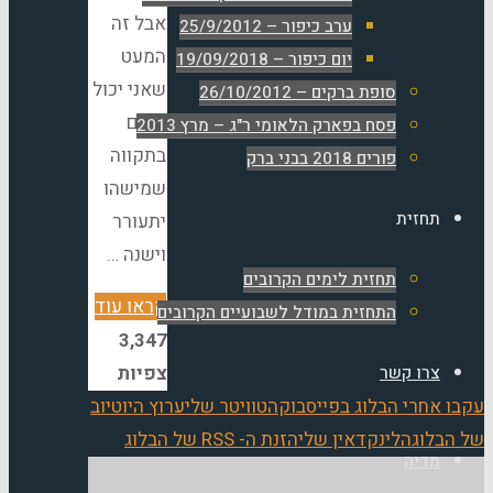
אבל זה
ערב כיפור – 25/9/2012
המעט
יום כיפור – 19/09/2018
שאני יכול
סופת ברקים – 26/10/2012
תרום
פסח בפארק הלאומי ר"ג – מרץ 2013
בתקווה
פורים 2018 בבני ברק
שמישהו
תחזית
יתעורר
וישנה …
תחזית לימים הקרובים
"מכתבה
קראו עוד
התחזית במודל לשבועיים הקרובים
של
3,347
יעל
צפיות
צרו קשר
גרישפן
ו אחרי הבלוג בפייסבוק
הטוויטר שלי
ערוץ היוטיוב
–
הבלוג
הלינקדאין שלי
הזנת ה- RSS של הבלוג
מדיה
קיראו