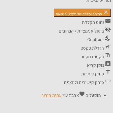
יט נגישות
cl
פתיחה וסגירה של תפריט הנגישות
k
ניווט מקלדת
vi
ביטול אנימציות / הבהובים
n
Contrast
f
הגדלת טקסט
t
הקטנת טקסט
fo
גופן קריא
סימון כותרות
סימון קישורים ולחצנים
favorite
מופעל ב
אהבה
ע״י
עמית מורנו