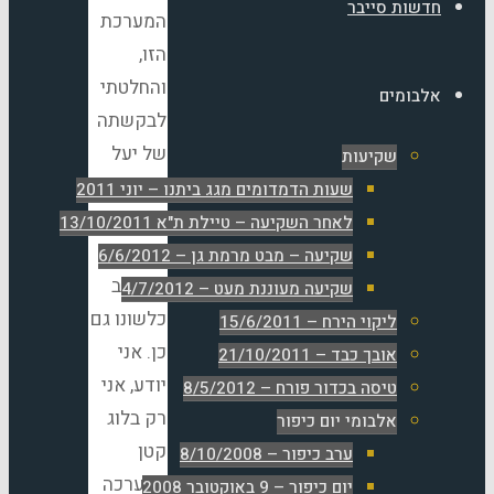
חדשות סייבר
המערכת
הזו,
והחלטתי
אלבומים
לבקשתה
של יעל
שקיעות
מכולם,
שעות הדמדומים מגג ביתנו – יוני 2011
לפרסם
לאחר השקיעה – טיילת ת"א 13/10/2011
את
שקיעה – מבט מרמת גן – 6/6/2012
המכתב
שקיעה מעוננת מעט – 4/7/2012
כלשונו גם
ליקוי הירח – 15/6/2011
כן. אני
אובך כבד – 21/10/2011
יודע, אני
טיסה בכדור פורח – 8/5/2012
רק בלוג
אלבומי יום כיפור
קטן
ערב כיפור – 8/10/2008
במערכה
יום כיפור – 9 באוקטובר 2008