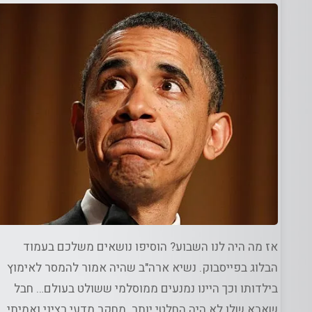
ג
נייני היום
אז מה היה לנו השבוע? הוסיפו נושאים משלכם בעמוד
הבלוג בפייסבוק. נשיא ארה"ב שהיה אמור להמסר לאימוץ
בילדותו וכך היינו נמנעים ממוסלמי ששולט בעולם… חבל
שאבא שלו לא היה החלטי יותר. מחקר מדעי רציני ואמיתי