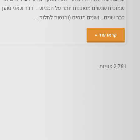
שמוכיח שנשים מסוכנות יותר על הכביש…. דבר שאני טוען
כבר שנים… ושנים מנסים (ומנסות לחלוק …
"סיכום
קראו עוד
השבוע
בתמונות
2,781 צפיות
ומילים
–
היה
שבוע
מעניין"