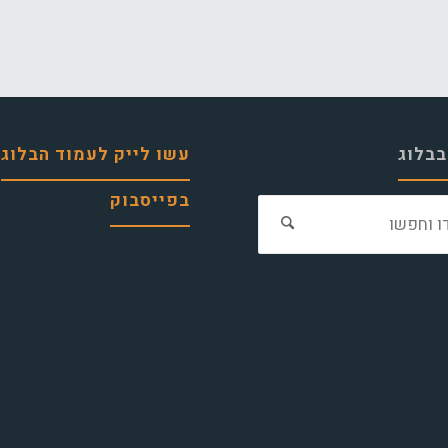
בבלוג
עשו לייק לעמוד הבלוג
בפייסבוק
חפש
את: