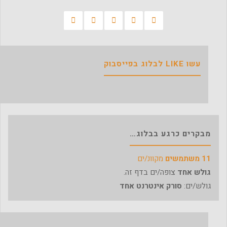
"נגד
הגזל"
בידיעות
עשו LIKE לבלוג בפייסבוק
מקומי
מיום
8/4/2011"
מבקרים כרגע בבלוג…
11 משתמשים
מקוונ/ים
גולש אחד
צופה/ים בדף זה.
גולש/ים:
סורק אינטרנט אחד