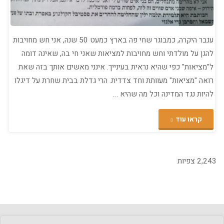
ענבר היקרה, כמבוגר שחי פה בארץ כמעט 50 שנה, אני חש מחויבות
להגן על מולדתי וחש מחויבות למציאות שאני חי בה, שאינה דומה
ל"מציאות" כפי שהיא נראית בעינייך. אינני מאשים אותך בזה שאת
רואה "מציאות" מעוותת וחד צדדית. הרי גדלת בבית שחרת על דיגלו
להיות נגד המדינה וכל מה שהיא …
"תשובה
קראו עוד
לענבר
הלר
2,243 צפיות
אלגזי
על
טורה