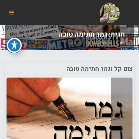
הבלוג
של
אודי
בורג
תגית:
גמר חתימה טובה
בית
תיוגי פוסטים "גמר חתימה טובה"
צום קל וגמר חתימה טובה
בה
/
יום
ובה