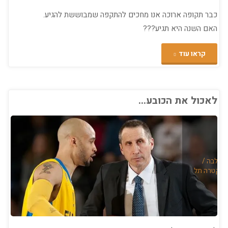
כבר תקופה ארוכה אנו מחכים להתקפה שמבוששת להגיע.
האם השנה היא תגיע???
"תהיה
קראו עוד
או
לא
לאכול את הכובע…
תהיה
התקפה
ט
השנה?"
הצלבה
/
אלקטרה תל