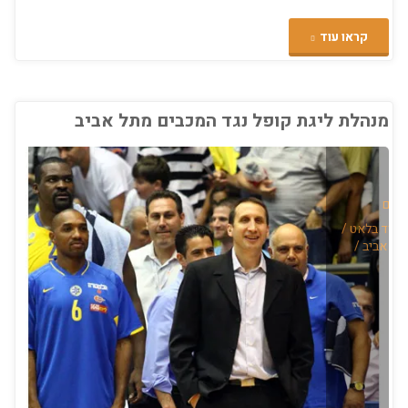
"העונה
קראו עוד
האבודה
של
מנהלת ליגת קופל נגד המכבים מתל אביב
מכבי
אלקטרה
 היום
תל
יוויד בלאט
/
תל אביב
/
אביב"