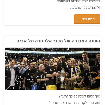
לפעמים צריך להודות כשטועים
ולהצדיע למי שמגיע…
"לאכול
קראו עוד
את
הכובע…"
העונה האבודה של מכבי אלקטרה תל אביב
ט
דיוויד
אלקטרה תל
/
עונת
איך הגענו לעונה כל כך גרועה?
ומה צריך לקרות כדי שהמצב ישתנה?