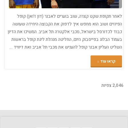
לאחר תקופת שקט קצרה, שוב בוערים לאבנר (דון ז'ואן) קופל
הפיוזים ושוב הוא מחפש איך לדפוק את הקבוצה היחידה שעושה
כבוד לכדורסל בישראל, מכבי אלקטרה תל אביב. המשיכו את הדיון
בעמוד הבלוג בפייסבוק היום, החליטה מנהלת ליגת קופל בראשות
השליט העליון אבנר קופל להעניש את מכבי תל אביב ואת דיוויד …
"מנהלת
קראו עוד
ליגת
קופל
2,046 צפיות
נגד
המכבים
מתל