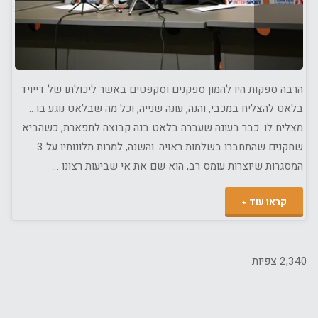
הרבה ספקות היו להמון ספקנים וסקפטים באשר ליכולתו של דייויד
בלאט להצליח במכבי, והנה, עונה שנייה, וכל מה שבלאט נוגע בו…
מצליח לו. כבר בעונה שעברה בלאט בנה קבוצה לתפארת, כשהביא
שחקנים שהתחברו בשלמות ראויה. והשנה, למרות תלונותיו על 3
המסגרות שיוצרות עומס רב, הוא שם את אי שביעות רצונו …
"דיוויד
קראו עוד
בלאט
–
2,340 צפיות
להצדיע