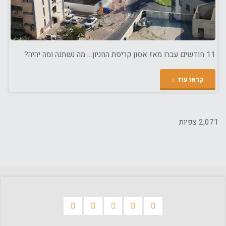
11 חודשים עברו מאז אסון קריסת החניון… מה נשתנה ומה יהיה?
"חניון
קראו עוד
הברזל
–
2,071 צפיות
11
חודשים
לקריסה"