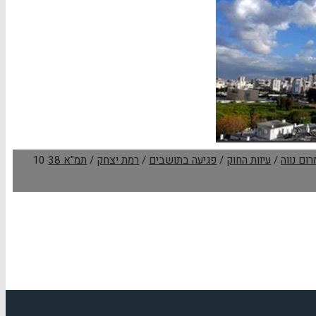
רום נווה
/
עיוות החוק
/
פגיעה בתושבים
/
רמת יצחק
/
תמ"א 38
10