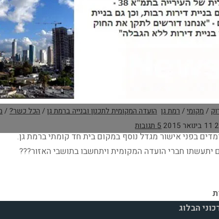
וק
/
מקומי
/
רמת גן
הועדה המקומית לתכנון ובנייה ברמת גן
/
הכל כשר?
/
מ
11 בינואר 2015
5 תגובות
מדים בפני אישור מגדל נוסף במקום בית חד קומתי ברמת גן.
יתעשתו חברי הועדה המקומית ויתחשבו בתושבי האזור???
מכתב
לוי
חברי
וני הבלוג
ועדה