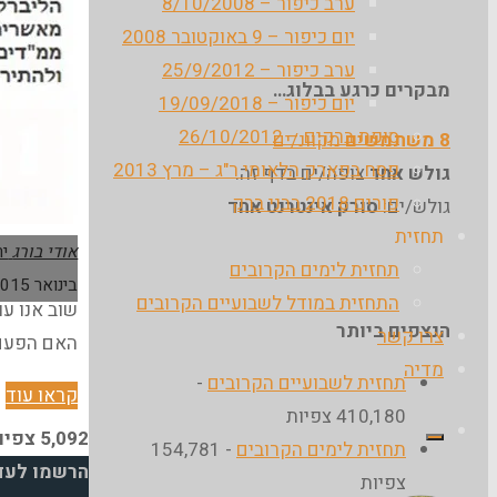
ערב כיפור – 8/10/2008
יום כיפור – 9 באוקטובר 2008
ערב כיפור – 25/9/2012
מבקרים כרגע בבלוג…
יום כיפור – 19/09/2018
סופת ברקים – 26/10/2012
8 משתמשים
מקוונ/ים
פסח בפארק הלאומי ר"ג – מרץ 2013
גולש אחד
צופה/ים בדף זה.
פורים 2018 בבני ברק
גולש/ים:
סורק אינטרנט אחד
תחזית
אודי בורג
יר
תחזית לימים הקרובים
בינואר 2015
התחזית במודל לשבועיים הקרובים
שוב אנו עו
הנצפים ביותר
צרו קשר
האם הפעם 
מדיה
תחזית לשבועיים הקרובים
-
"
קראו עוד
410,180 צפיות
ג
5,092 צפיות
תחזית לימים הקרובים
- 154,781
ל
הרשמו לעדכ
צפיות
ה