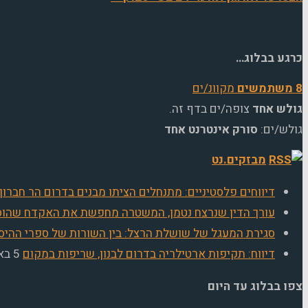
כרגע בבלוג…
8 משתמשים
מקוונ/ים
גולש אחד
צופה/ים בדף זה.
גולש/ים:
סורק אינטרנט אחד
מבזקים.נט
דיווחים פלסטיניים: מתנחלים הציתו מבנים בדרום הר חברון
עורך הדין שנרצח נטמן, המשטרה מחפשת את האקדח שהוס
סגירת המעגל של שושלת הרצל: בין השורות של ספרי ההיס
דיווח: תקיפות ארטילריה בדרום לבנון, שריפות במקום
5 באוגוסט 2026
צפו בבלוג עד היום