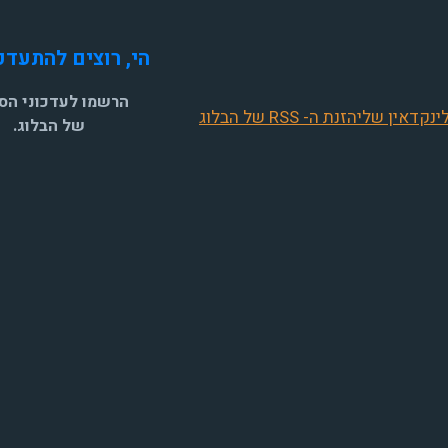
מקומית
הי, רוצים להתעדכ
תכנון
לבנייה
הרשמו לעדכוני הסי
רמת
ינקדאין שלי
הזנת ה- RSS של הבלוג
של הבלוג.
"