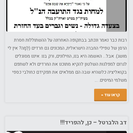
רבות כבר נאמר ונכתב בבתקופה האחרונה על ההשתוללות חסרת
הרסן של טפילי החברה הישראלית, המכונים גם חרדים (לְמָה? אין לי
מושג). אבל… האשמה היא בנו, החילונים, ורק בנו. איננו מסוגלים
לגרום למפלגות השלטון להקיא מתוכנו את החרדים ולא לשתפם
בקואליציה כלשהיא שבה הם ממלאים את תפקידם כחולבי כספי
משלמי המיסים. …
"הדרת
קראו עוד
נשים???
אולי
דב הלברטל – כן, להפריד!!!
הפרדת