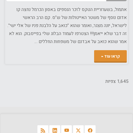
אתמול, בשערוריית הטקס לזכר הנספים באסון הכרמל נחצה קו
אדום נוסף של משטר האייטולות של ש"ס. קם הרב הראשי
לישראל, יונה מצגר, ואומר שהוא "כואב על הלבנת פניו של אלי ישי".
זה דבר שלא ייאמן!!! הצטרפו לעמוד הבלוג שלי בפייסבוק. הוא לא
אמר שהוא כואב על אבדנם של משפחות החללים …
"האייטולות
קראו עוד
של
ש"ס
1,645 צפיות
והרבנים
הראשיים"