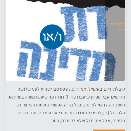
הדת
יום
מהמדינה
דת
/
הפרדת
/
כפייה
סופסוף???"
קיבלתי היום באימייל, אני יודע, זה פורסם לפחות לפני שלושה
חודשים אבל מכיוון שיעברו עוד 3 דורות עד שיעשו משהו בעניין אני
חושב שזה ראוי לפרסום בכל מדיה אפשרית. שתפו והפיצו. דב
הלברטל | כן, להפריד כאדם דתי חרדי אני עומד לכתוב דברים
חריפים, אבל איני יכול שלא לכותבם, מתוך …