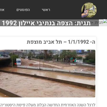
ראשי
הפוסטים
אוד
הבלוג
תגית:
הצפה בנתיבי איילון 1992
של
אודי
בורג
ה- 1/1/1992 – תל אביב מוצפת
ג
/
מדיה
/
מזג
לרגל השנה האזרחית החדשה הבלוג מעלה פיסת היסטוריה