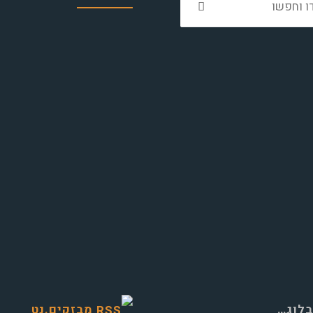
את:
בלוג…
מבזקים.נט