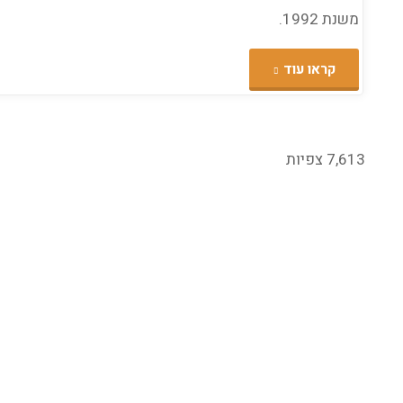
משנת 1992.
"ה-
קראו עוד
1/1/1992
–
7,613 צפיות
תל
אביב
מוצפת"