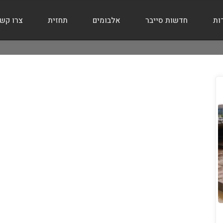
ות
חדשות סייבר
אלבומים
תחזית
צרו קש