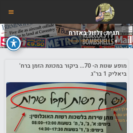
הבלוג
של
אודי
בורג
תגית:
זלזול באזרח
בית
תיוגי פוסטים "זלזול באזרח"
מופע שנות ה- 70… ביקור במכונת הזמן ברח'
ביאליק 1 בר"ג
ענייני היום
יש לך רשות
מופע שנות
מן
/
משרד