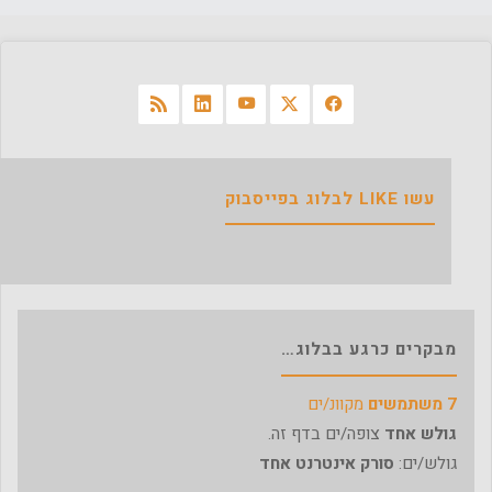
ביקור
במכונת
הזמן
ברח'
ביאליק
עשו LIKE לבלוג בפייסבוק
1
בר"ג"
מבקרים כרגע בבלוג…
7 משתמשים
מקוונ/ים
גולש אחד
צופה/ים בדף זה.
גולש/ים:
סורק אינטרנט אחד