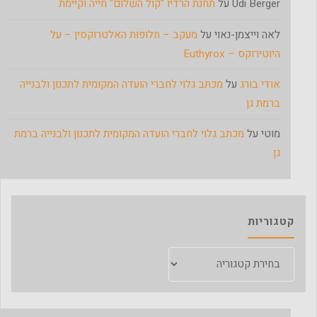
Udi Berger
על
תחנת הרדיו "קול השלום" חייה וקיימת
לאה וייצמן-נאוי
על
מעקב – חלופות האלטרוקסין – על
היוטירוקס – Euthyrox
אודי בורג
על
מכתב גלוי לחברי הועדה המקומית לתכנון ולבנייה
ברמת גן
מוטי
על
מכתב גלוי לחברי הועדה המקומית לתכנון ולבנייה ברמת
גן
קטגוריות
קטגוריות