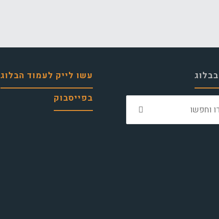
בבלוג
עשו לייק לעמוד הבלוג
בפייסבוק
חפש
את: