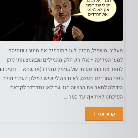
ג
אוד
רה
/
פוליטיקה
בטח
פול
מעליב, משפיל, מבזה, לעג לתורמים את מיטב שנותיהם
למען המדינה – אלו רק חלק מהמילים שבאמצעותן ניתן
לתאר את התרפסותו של בנימין נתניהו (או שמא – דוסיניהו)
בפני החרדים. בעצם, לא נראה לי שיש במילון העברי מילה
היכולה לתאר את הבושה הזו. עד לאן נתדרדר לקראת
הפיכתנו לאיראן? עד כמה …
"תוכנית
קראו עוד
"הגיוס"