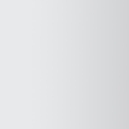
של
אוד
בנימין
בטח
מזון
דוסיניהו"
תחבורה