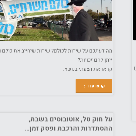
י בורג
ון
/
דת
/
חברה
/
יטיקה
מה דעתכם על שירות לכולם? שירות שיחייב את כולם ו
ייתן להם זכויות?
קראו את הצעתי בנושא.
"גיוס
קראו עוד
לכולם???
אולי
על חוק טל, אוטובוסים בשבת,
ההסתדרות והרכבת ופסק זמן…
שירות