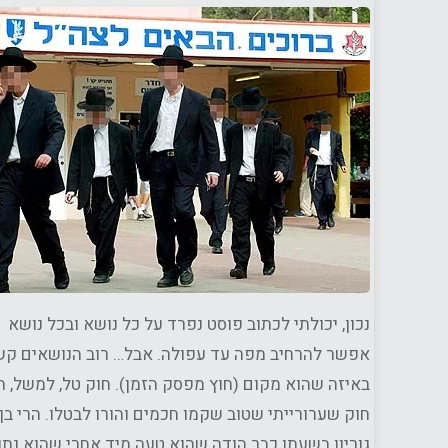
לכולם???"
י בורג
ון
/
דת
/
חברה
/
/
פוליטיקה
/
נכון, יכולתי לכתוב פוסט נפרד על כל נושא ובכל נושא
אפשר להרחיב מפה עד עפולה. אבל… רוב הנושאים קש
באיזה שהוא מקום (חוץ מפסק הזמן). חוק טל, למשל, ה
חוק שערורייתי שטוב שקמו חכמים והורו לבטלו. הרי בן
גוריון בשעתו כבר הודה שהוא טעה מיד אחרי שהוא נתן