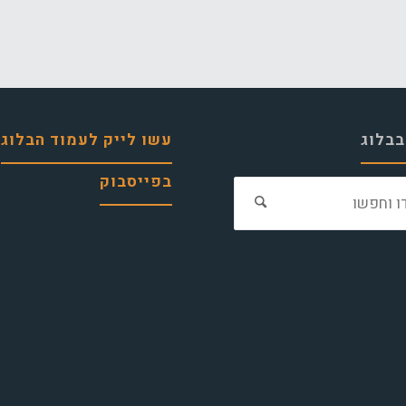
בבלוג
עשו לייק לעמוד הבלוג
בפייסבוק
חפש
את: