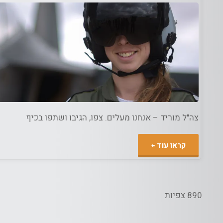
ג
דת
/
מדיה
צה"ל מוריד – אנחנו מעלים. צפו, הגיבו ושתפו בכיף
""כוח
קראו עוד
נשי"
–
890 צפיות
סרטון