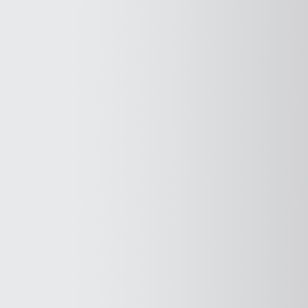
חיל
האוויר
לכבוד
יום
האישה"