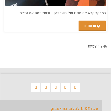
המבקר קרא את ספרו של בועז כהן – וכשאפתח את הדלת.
"וכשאפתח
קראו עוד
את
הדלת
1,946 צפיות
–
ביקורת
המבקר
:)"
עשו LIKE לבלוג בפייסבוק