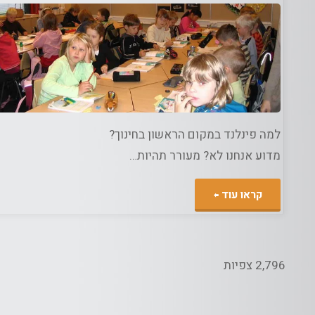
ג
חינוך
/
תרבות
למה פינלנד במקום הראשון בחינוך?
מדוע אנחנו לא? מעורר תהיות…
"מערכת
קראו עוד
החינוך
בישראל
2,796 צפיות
–