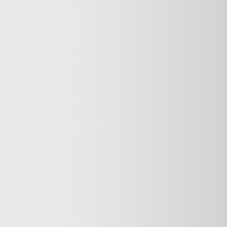
תְּהִיוֹת
לאחר
הכתבה
אתמול
בערוץ
10"