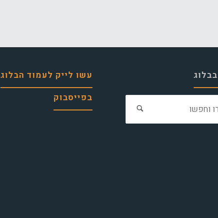
בבלוג
עשו לייק לעמוד הבלוג
בפייסבוק
חפש
את: