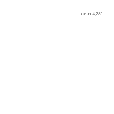
השמאל
4,281 צפיות
נגד
נתניהו?"