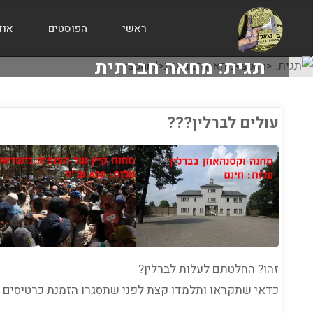
ראשי
הפוסטים
אוד
הבלוג
תגית:
מחאה חברתית
של
אודי
בורג
עולים לברלין???
ג
אוד
/
חברה
/
חינוך
חבר
מקו
זהו? החלטתם לעלות לברלין?
כדאי שתקראו ותלמדו קצת לפני שתסגרו הזמנת כרטיסים