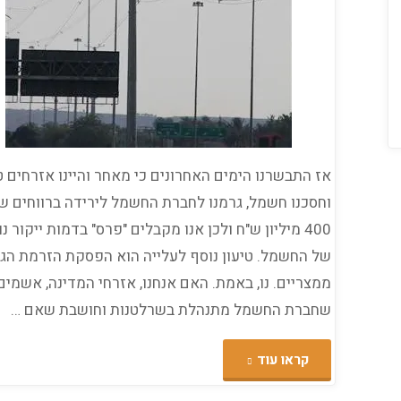
היום
ברמת
גן"
אז התבשרנו הימים האחרונים כי מאחר והיינו אזרחים ט
וחסכנו חשמל, גרמנו לחברת החשמל לירידה ברווחים ש
400 מיליון ש"ח ולכן אנו מקבלים "פרס" בדמות ייקור נ
של החשמל. טיעון נוסף לעלייה הוא הפסקת הזרמת הגז
ממצריים. נו, באמת. האם אנחנו, אזרחי המדינה, אשמים
שחברת החשמל מתנהלת בשרלטנות וחושבת שאם …
"כועסים
קראו עוד