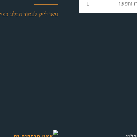
את:
עשו לייק לעמוד הבלוג בפיי
בלוג…
מבזקים.נט