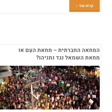
"עולים
קראו עוד
לברלין???"
המחאה החברתית – מחאת העַם או
מחאת השמאל נגד נתניהו?
ג
אוד
כלכלה
/
חבר
ה