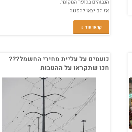
הגבוהים בסופר המקומי.
אז הם יצאו להפגנה!
"המחאה
קראו עוד
נגד
הרשת
כועסים על עליית מחירי החשמל???
חכו שתקראו על ההטבות
העירונית
"שופרסל
י בורג
שלי"
ה
/
כלכלה
יצאה
לדרך