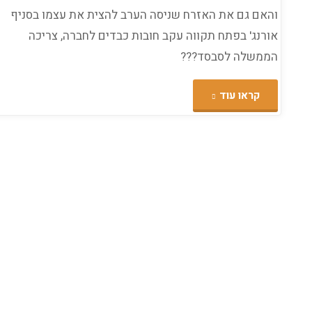
והאם גם את האזרח שניסה הערב להצית את עצמו בסניף
אורנג' בפתח תקווה עקב חובות כבדים לחברה, צריכה
הממשלה לסבסד???
"המחאה
קראו עוד
החברתית
–
מחאת
העַם
או
מחאת