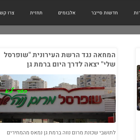
ות
חדשות סייבר
אלבומים
תחזית
צרו קש
המחאה נגד הרשת העירונית "שופרסל
שלי" יצאה לדרך היום ברמת גן
י בורג
ה
/
כלכלה
/
מזון
/
מי
/
צרכנות
/
רמת גן
לתושבי שכונת מרום נווה ברמת גן נמאס מהמחירים