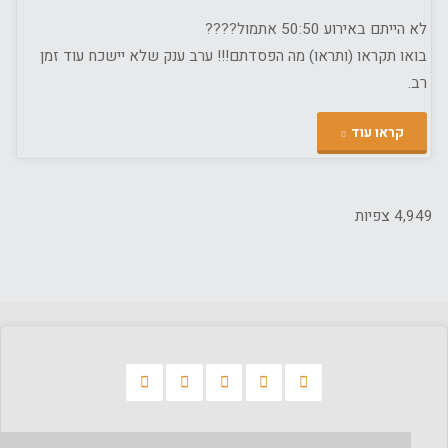
לא הייתם באירוע 50:50 אתמול????
בואו תקראו (ותראו) מה הפסדתם!!! ערב ענק שלא יישכח עוד זמן
רב.
"50:50
קראו עוד
–
איזה
4,949 צפיות
אירוע
היה!!!"