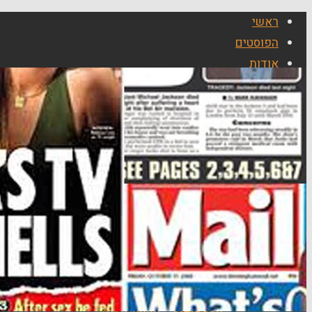
ראשי
הפוסטים
אודות
חדשות סייבר
אלבומים
שקיעות
שעות הדמדומים מגג ביתנו – יוני 2011
לאחר השקיעה – טיילת ת"א 13/10/2011
שקיעה – מבט מרמת גן – 6/6/2012
שקיעה מעוננת מעט – 4/7/2012
ליקוי הירח – 15/6/2011
אובך כבד – 21/10/2011
טיסה בכדור פורח – 8/5/2012
אלבומי יום כיפור