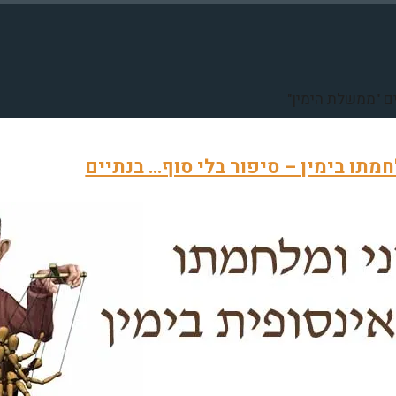
ים "ממשלת הימין"
חמתו בימין – סיפור בלי סוף… בנתיים