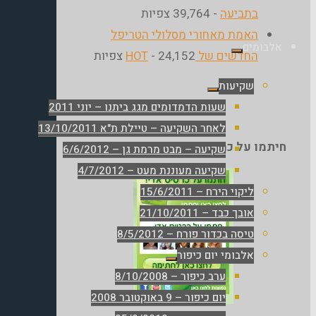
בתביעה
- 39,764 צפיות
האמת מאחורי מסלולי הטריפל
אלבומים
החדשים של HOT
- 24,152 צפיות
שקיעות
שעות הדמדומים מגג ביתנו – יוני 2011
לאחר השקיעה – טיילת ת"א 13/10/2011
חיתמו על כרטיס אָדִי עוד היום
שקיעה – מבט מרמת גן – 6/6/2012
שקיעה מעוננת מעט – 4/7/2012
ליקוי הירח – 15/6/2011
אובך כבד – 21/10/2011
טיסה בכדור פורח – 8/5/2012
אלבומי יום כיפור
ערב כיפור – 8/10/2008
יום כיפור – 9 באוקטובר 2008