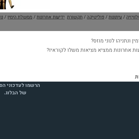
וויזיה
/
עיתונות
/
פוליטיקה
/
תקשורת
ידיעות אחרונות
/
ממשלת הימין
/
נו
ן ונתניהו לנוני מוזס?
עות אחרונות ממציא מציאות משלו לקוראיו?
וני
מלחמתו
ימין
הרשמו לעדכוני הסי
של הבלוג.
יפור
לי
וף…
נתיים"