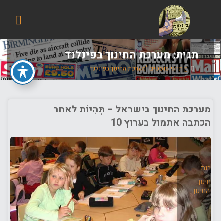
הבלוג
של
אודי
בורג
תגית:
מערכת החינוך בפינלנד
בית
תיוגי פוסטים "מערכת החינוך בפינלנד"
מערכת החינוך בישראל – תְּהִיוֹת לאחר
הכתבה אתמול בערוץ 10
תרבות
 החינוך
כת החינוך
ם