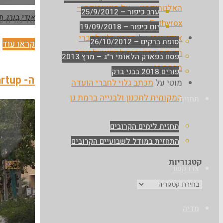
האלטרוקסין – על היוטירוקס –
ערב כיפור – 25/9/2012
אודי בורג
ת
10 שנים עברו והגיע מועד החידוש. פשוט? לא כל כך…
Euthyrox
יום כיפור – 19/09/2018
אודי בורג
על
מכתב גלוי לחברי
סופת ברקים – 26/10/2012
"
קראו עוד
הועדה המקומית לתכנון ולבנייה
פסח בפארק הלאומי ר"ג – מרץ 2013
ר
ברמת גן
פורים 2018 בבני ברק
נ
ה- Startup של עיריית בני-ברק
מוטי
על
מכתב גלוי לחברי הועדה
ב
המקומית לתכנון ולבנייה ברמת גן
תחזית
–
מ
תחזית לימים הקרובים
נ
התחזית במודל לשבועיים הקרובים
קטגוריות
צרו קשר
קטגוריות
מדיה