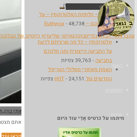
ראשי
- 105,073 צפיות
חפש
ל
מעקב – חלופות האלטרוקסין – על
היוטירוקס – Euthyrox
- 48,738
הבלוג
את:
צפיות
עקבו אחרי הבלוג בפייסבוק
הטוויטר שלי
ערוץ היוטיוב של הבלוג
הל
של
אלטרוקסין – כל מה שרציתם לדעת
אודי
על התביעה הייצוגית ומה חלקכם
בורג
בתביעה
- 39,763 צפיות
ראשי
האמת מאחורי מסלולי הטריפל
החדשים של HOT
- 24,151 צפיות
הפוסטים
אודי בורג
ח
החלטתי לצ
אודות
חיתמו על כרטיס אָדִי עוד היום
אתם מצטר
"
קראו עוד