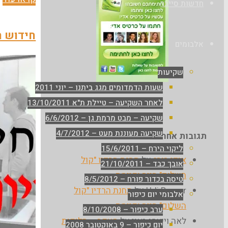
חדשות סייבר
–
מ
חידוש ר
ב
אלבומים
שקיעות
שעות הדמדומים מגג ביתנו – יוני 2011
לאחר השקיעה – טיילת ת"א 13/10/2011
שקיעה – מבט מרמת גן – 6/6/2012
שקיעה מעוננת מעט – 4/7/2012
תגובות אחרונות
ליקוי הירח – 15/6/2011
אודי בורג
על
תחנת הרדיו "קול
אובך כבד – 21/10/2011
השלום" חייה וקיימת
טיסה בכדור פורח – 8/5/2012
Udi Berger
על
תחנת הרדיו "קול
אלבומי יום כיפור
השלום" חייה וקיימת
ערב כיפור – 8/10/2008
לאה וייצמן-נאוי
על
מעקב – חלופות
יום כיפור – 9 באוקטובר 2008