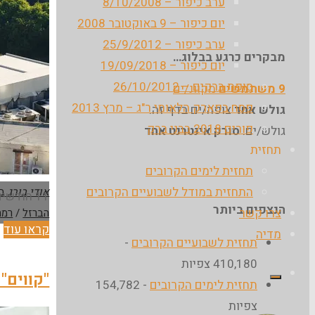
ערב כיפור – 8/10/2008
יום כיפור – 9 באוקטובר 2008
ערב כיפור – 25/9/2012
מבקרים כרגע בבלוג…
יום כיפור – 19/09/2018
סופת ברקים – 26/10/2012
9 משתמשים
מקוונ/ים
פסח בפארק הלאומי ר"ג – מרץ 2013
גולש אחד
צופה/ים בדף זה.
פורים 2018 בבני ברק
גולש/ים:
סורק אינטרנט אחד
תחזית
תחזית לימים הקרובים
התחזית במודל לשבועיים הקרובים
אודי בורג
ב
11 חודשים עברו מאז אסון קריסת החניון… מה נשתנה ומה יהיה?
הנצפים ביותר
צרו קשר
הברזל
/
רמת
"ח
קראו עוד
מדיה
תחזית לשבועיים הקרובים
-
ה
410,180 צפיות
–
"קווים"
תחזית לימים הקרובים
- 154,782
1
צפיות
ח