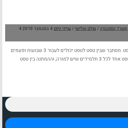
משרד התחבורה
/
עולם שלישי
/
ענייני היום
4 בנובמבר 2010
4
בני ממתין לטסט. אתם שואלים מה מיוחד בזה? הרי נערים רבים ממתינים לטסט. מסתבר שבין טסט לטסט יכולים לעבור 3 שבועות ופעמים
גם 3 חודשים. ובמילים: שלושה חודשים. וכל כך למה? משרד הרישוי מקצה טסט אחד לכל 3 תלמידים שיש למורה, וההמתנה בין טסט