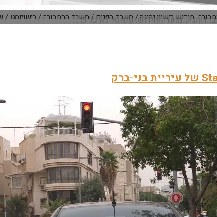
חבורה
חידוש רישיון נהיגה
/
משרד הפנים
/
משרד התחבורה
/
רישויומט
/
שי
חידוש
ישיון
היגה
ישראל
ורה
בוכים"