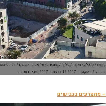
טיחות
/
כלכלה
/
מקומי
/
פלילי
/
תחבורה
/
תל אביב
אשמים
/
דניה סיבוס
 החייל
5 באוקטובר 2017
17 בדצמבר 2017
השאירו תגובה
ניון
ברזל
 – מתפרעים בכבישים
1
ודשים