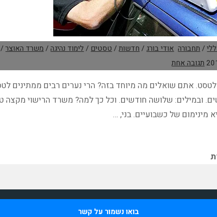
לי
/
תחבורה
אודי בורג
/
חדשות
/
טסטים
/
לימוד נהיגה
/
משרד האוצר
/
תגובה אחת
 מינימום של כשבועיים. בני, …
קנונית/שערורית
טסטים
נהגים
דשים"