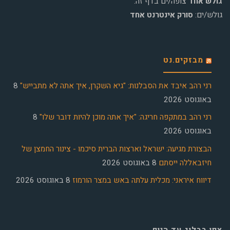
גולש אחד
צופה/ים בדף זה.
גולש/ים:
סורק אינטרנט אחד
מבזקים.נט
רני רהב איבד את הסבלנות: "גיא השקרן, איך אתה לא מתבייש"
8
באוגוסט 2026
רני רהב במתקפה חריגה: "איך אתה מוכן להיות דובר שלו"
8
באוגוסט 2026
הבצורת מגיעה: ישראל וארצות הברית סיכמו - צינור החמצן של
חיזבאללה ייסתם
8 באוגוסט 2026
דיווח איראני: מכלית עלתה באש במצר הורמוז
8 באוגוסט 2026
צפו בבלוג עד היום