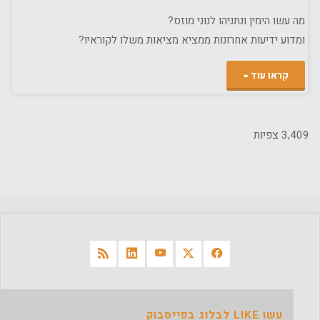
מה עשו הימין ונתניהו לנוני מוזס?
ומדוע ידיעות אחרונות ממציא מציאות משלו לקוראיו?
"נוני
קראו עוד
ומלחמתו
בימין
3,409 צפיות
–
סיפור
בלי
סוף…
בנתיים"
עשו LIKE לבלוג בפייסבוק