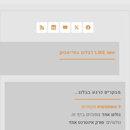
אוכל
מצוין
ואווירה
רגועה
–
עשו LIKE לבלוג בפייסבוק
המלצה"
מבקרים כרגע בבלוג…
9 משתמשים
מקוונ/ים
גולש אחד
צופה/ים בדף זה.
גולש/ים:
סורק אינטרנט אחד