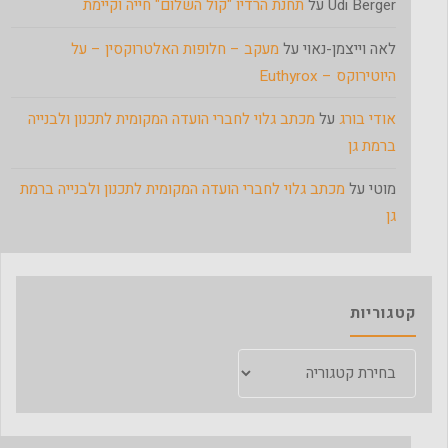
Udi Berger
על
תחנת הרדיו "קול השלום" חייה וקיימת
לאה וייצמן-נאוי
על
מעקב – חלופות האלטרוקסין – על
היוטירוקס – Euthyrox
אודי בורג
על
מכתב גלוי לחברי הועדה המקומית לתכנון ולבנייה
ברמת גן
מוטי
על
מכתב גלוי לחברי הועדה המקומית לתכנון ולבנייה ברמת
גן
קטגוריות
קטגוריות