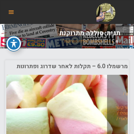
הבלוג
של
אודי
בורג
תגית:
סוללה מתרוקנת
בית
תיוגי פוסטים "סוללה מתרוקנת"
מרשמלו 6.0 – תקלות לאחר שדרוג ופתרונות
בים
/
אנשי קשר
מרשמלו
/
סלולארי
/