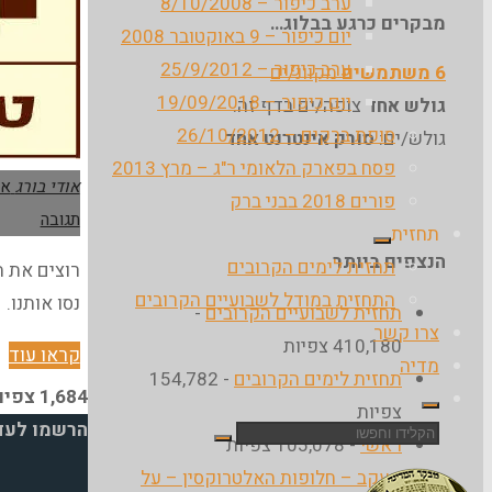
ערב כיפור – 8/10/2008
מבקרים כרגע בבלוג…
יום כיפור – 9 באוקטובר 2008
ערב כיפור – 25/9/2012
6 משתמשים
מקוונ/ים
יום כיפור – 19/09/2018
גולש אחד
צופה/ים בדף זה.
סופת ברקים – 26/10/2012
גולש/ים:
סורק אינטרנט אחד
פסח בפארק הלאומי ר"ג – מרץ 2013
אודי בורג
אי
פורים 2018 בבני ברק
תגובה
תחזית
הנצפים ביותר
תחזית לימים הקרובים
רוצים את 
התחזית במודל לשבועיים הקרובים
נסו אותנו.
תחזית לשבועיים הקרובים
-
צרו קשר
410,180 צפיות
"פ
קראו עוד
מדיה
תחזית לימים הקרובים
- 154,782
פר
1,684 צפיות
צפיות
הש
הרשמו לעדכ
חפש
ראשי
- 105,078 צפיות
–
את:
מעקב – חלופות האלטרוקסין – על
טר