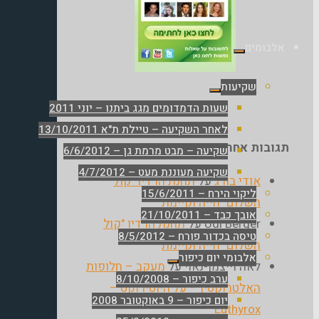
אלבומים
שקיעות
שעות הדמדומים מגג ביתנו – יוני 2011
לאחר השקיעה – טיילת ת"א 13/10/2011
תגובות אחרונות
שקיעה – מבט מרמת גן – 6/6/2012
שקיעה מעוננת מעט – 4/7/2012
אודי בורג
על
תחנת הרדיו "קול
ליקוי הירח – 15/6/2011
השלום" חייה וקיימת
אובך כבד – 21/10/2011
Udi Berger
על
תחנת הרדיו "קול
טיסה בכדור פורח – 8/5/2012
השלום" חייה וקיימת
אלבומי יום כיפור
לאה וייצמן-נאוי
על
מעקב – חלופות
ערב כיפור – 8/10/2008
האלטרוקסין – על היוטירוקס –
יום כיפור – 9 באוקטובר 2008
Euthyrox