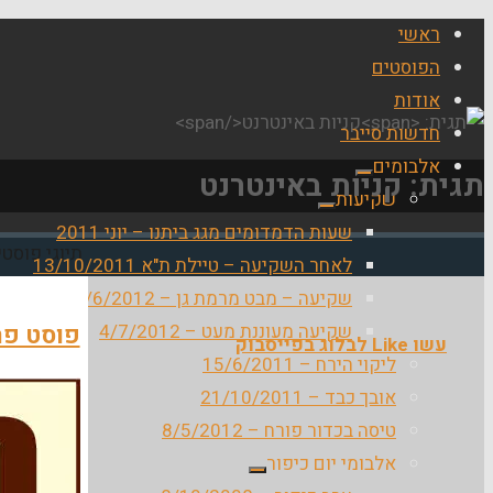
ראשי
הפוסטים
אודות
חדשות סייבר
אלבומים
תגית:
קניות באינטרנט
שקיעות
שעות הדמדומים מגג ביתנו – יוני 2011
בית
תיוגי פוסטי
לאחר השקיעה – טיילת ת"א 13/10/2011
שקיעה – מבט מרמת גן – 6/6/2012
שקיעה מעוננת מעט – 4/7/2012
פוסט פרס
עשו Like לבלוג בפייסבוק
ליקוי הירח – 15/6/2011
אובך כבד – 21/10/2011
טיסה בכדור פורח – 8/5/2012
אלבומי יום כיפור