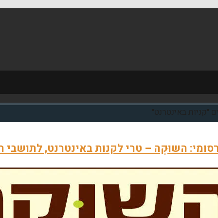
ם "קניות באינטרנט"
ומי: השוּקָה – טרי לקנות באינטרנט, לתושבי ר