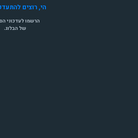
הי, רוצים להתעדכ
נות
ינטרנט,
הרשמו לעדכוני הסי
תושבי
של הבלוג.
ג-גבעתיים"