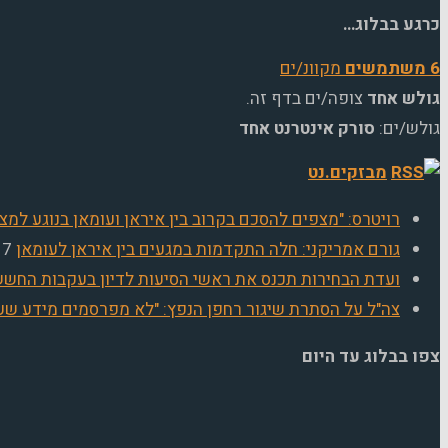
כרגע בבלוג…
6 משתמשים
מקוונ/ים
גולש אחד
צופה/ים בדף זה.
גולש/ים:
סורק אינטרנט אחד
מבזקים.נט
רויטרס: "מצפים להסכם בקרוב בין איראן ועומאן בנוגע למצר
גורם אמריקני: חלה התקדמות במגעים בין איראן לעומאן
7 באוגוסט 2026
ועדת הבחירות תכנס את ראשי הסיעות לדיון בעקבות הח
צה"ל על הסתרת שיגור רחפן הנפץ: "לא מפרסמים מידע שעל
צפו בבלוג עד היום