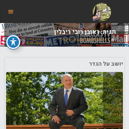
הבלוג
של
אודי
בורג
תגית:
ראובן רובי ריבלין
בית
תיוגי פוסטים "ראובן רובי ריבלין"
יושב על הגדר
/
מדיני
/
טרור
ה פלסטינית
ראובן רובי