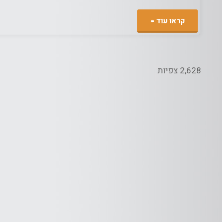
"המלצה
קראו עוד
לשירות
גיבוי
2,628 צפיות
בתשלום
למחשב/ים
שלכם"