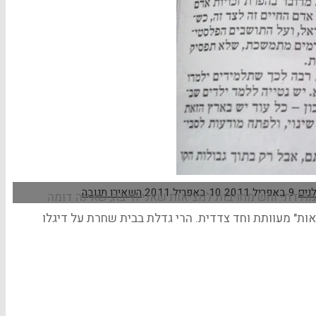
נים
9 באפריל 2011
10 באפריל 2011
השאירו תגובה
, אני חש מחויבות להגן על מולדתי וחש מחויבות למציאות שאני חי בה, שאינה דומה
אות" מעוותת וחד צדדית. הרי גדלת בבית שחרת על דיגלו