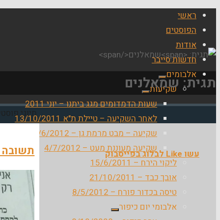
ראשי
הפוסטים
אודות
חדשות סייבר
אלבומים
תגית:
שמאלנים
שקיעות
שעות הדמדומים מגג ביתנו – יוני 2011
בית
תיוגי פוסט
לאחר השקיעה – טיילת ת"א 13/10/2011
שקיעה – מבט מרמת גן – 6/6/2012
שקיעה מעוננת מעט – 4/7/2012
תשובה לע
עשו Like לבלוג בפייסבוק
ליקוי הירח – 15/6/2011
אובך כבד – 21/10/2011
טיסה בכדור פורח – 8/5/2012
אלבומי יום כיפור