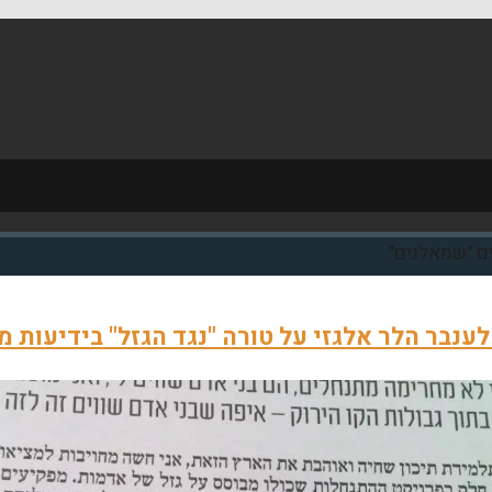
ים "שמאלנים"
נבר הלר אלגזי על טורה "נגד הגזל" בידיעות מקומי מי