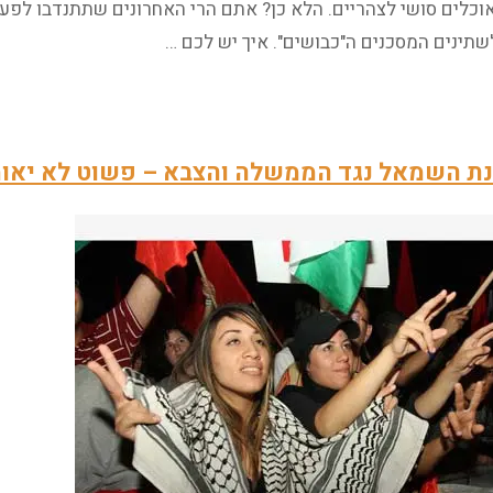
אוכלים סושי לצהריים. הלא כן? אתם הרי האחרונים שתתנדבו לפע
שתינים המסכנים ה"כבושים". איך יש לכם …
עצומת
אומני"
שמאל
ת השמאל נגד הממשלה והצבא – פשוט לא יאומ
מתוסכלים"