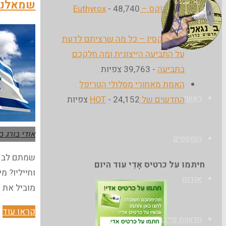
שמאלני
היוטירוקס – Euthyrox
- 48,740
א
צפיות
ע
הבלוג
אלטרוקסין – כל מה שרציתם לדעת
ט
של
על התביעה הייצוגית ומה חלקכם
"
בתביעה
- 39,763 צפיות
אודי
ה
האמת מאחורי מסלולי הטריפל
בורג
ב
ראשי
החדשים של HOT
- 24,152 צפיות
מ
מ
"
אודי בורג
כל
הפוסטים
שמתם לב ב
חיתמו על כרטיס אָדִי עוד היום
וחייליו? מ
אודות
מוביל את 
"
קראו עוד
חדשות סייבר