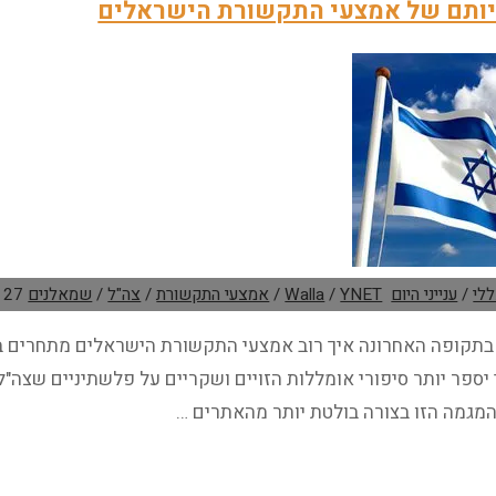
ותם של אמצעי התקשורת הישראלים
לגזי
ל
ורה
נגד
גזל"
ידיעות
קומי
יום
8/4/2011
לי
/
ענייני היום
YNET
/
Walla
/
אמצעי התקשורת
/
צה"ל
/
שמאלנים
27 בפברואר 2011
תקופה האחרונה איך רוב אמצעי התקשורת הישראלים מתחרים בניהם
י יספר יותר סיפורי אומללות הזויים ושקריים על פלשתיניים שצה
המגמה הזו בצורה בולטת יותר מהאתרים …
שמאלניותם