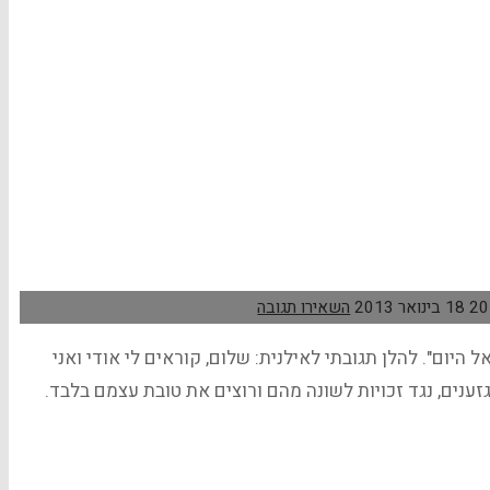
18 בינואר 2013
השאירו תגובה
ב"ישראל היום". להלן תגובתי לאילנית: שלום, קוראים לי אודי ואני
ענים, נגד זכויות לשונה מהם ורוצים את טובת עצמם בלבד.