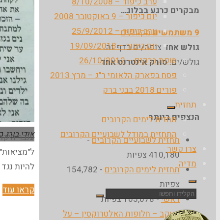
ערב כיפור – 8/10/2008
מבקרים כרגע בבלוג…
יום כיפור – 9 באוקטובר 2008
ערב כיפור – 25/9/2012
9 משתמשים
מקוונ/ים
יום כיפור – 19/09/2018
גולש אחד
צופה/ים בדף זה.
סופת ברקים – 26/10/2012
גולש/ים:
סורק אינטרנט אחד
פסח בפארק הלאומי ר"ג – מרץ 2013
פורים 2018 בבני ברק
תחזית
הנצפים ביותר
תחזית לימים הקרובים
התחזית במודל לשבועיים הקרובים
אודי בורג
כל
תחזית לשבועיים הקרובים
-
צרו קשר
ל"מציאות" 
410,180 צפיות
מדיה
להיות נגד 
תחזית לימים הקרובים
- 154,782
צפיות
"
קראו עוד
חפש
ראשי
- 105,078 צפיות
ל
את:
מעקב – חלופות האלטרוקסין – על
ה