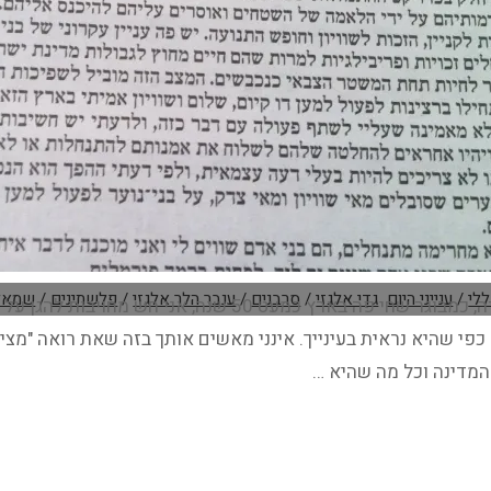
לי
/
ענייני היום
גדי אלגזי
/
סרבנים
/
ענבר הלר אלגזי
/
פלשתינים
/
שמאל
ענבר היקרה, כמבוגר שחי פה בארץ כמעט 50 שנה
כפי שהיא נראית בעינייך. אינני מאשים אותך בזה שאת רואה "מצי
המדינה וכל מה שהיא …
תשובה
ענבר
לר