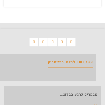
עשו LIKE לבלוג בפייסבוק
מבקרים כרגע בבלוג…