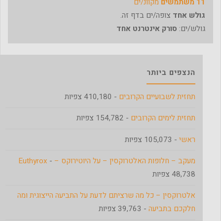
11 משתמשים
מקוונ/ים
גולש אחד
צופה/ים בדף זה.
גולש/ים:
סורק אינטרנט אחד
הנצפים ביותר
תחזית לשבועיים הקרובים
- 410,180 צפיות
תחזית לימים הקרובים
- 154,782 צפיות
ראשי
- 105,073 צפיות
מעקב – חלופות האלטרוקסין – על היוטירוקס – Euthyrox
-
48,738 צפיות
אלטרוקסין – כל מה שרציתם לדעת על התביעה הייצוגית ומה
חלקכם בתביעה
- 39,763 צפיות