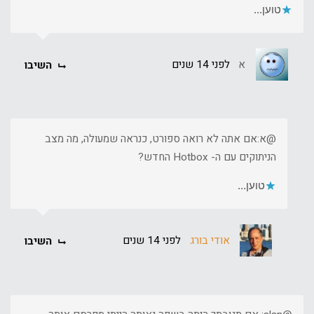
טוען...
א
לפני 14 שנים
השיבו
@א:אם אתה לא רואה ספורט, כנראה שמעולה, מה מצב
הניתוקים עם ה- Hotbox החדש?
טוען...
אודי בורג
לפני 14 שנים
השיבו