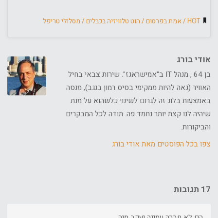
HOT
/
אמת בפרסום
/
הוט טלוויזיה בכבלים
/
מסלולי טריפל
אודי בורג
בן 64 , מנהל IT ב"אמישראגז". שירות צבאי בחיל
האוויר (גאה להיות ממקימי בסיס רמון בנגב), מנסה
באמצעות בלוג זה לגרום לשינוי כלשהוא על מנת
שיהיה לנו קצת יותר נחמד פה. תודה לכל המבקרים
והביקורות.
צפו בכל הפוסטים מאת אודי בורג
17 תגובות
הם לא חברה עמינה יעקב מיה