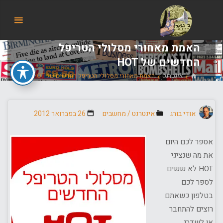
הבלוג
של
אודי
האמת מאחורי מסלולי הטריפל
בורג
החדשים של HOT
בית
אינטרנט
האמת מאחורי מסלולי הטריפל החדשים של HOT
אודי בורג
אינטרנט
/
מחשבים
26 בפברואר 2012
אספר לכם היום
את מה שנציגי
HOT לא ששים
לספר לכם
בטלפון כשאתם
רוצים להתחבר
או לשדרג