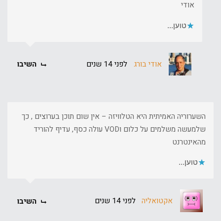
אודי
טוען...
אודי בורג
לפני 14 שנים
השיבו
השערוריה האמיתית היא הטלוויזה – אין שום תוכן בערוצים , כך
שלמעשה משלמים על כלום וVOD עולה כסף, עדיף להוריד
מהאינטרנט
טוען...
אקטואליה
לפני 14 שנים
השיבו