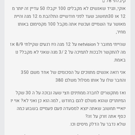
קיבלתי 78 
אוקי, ונגיד שאנשים לא מקבלים 100 יקבלו 50 עדיין זה יותר מ
12 או 30תחשוב שעד לפני חודשיים התלהבת מ 12 מגה והיית
מאושר עד השמיים ועכשיו אתה מקבל 100 מקסימום באותו
מחיר,
שהייתי מחובר ל netvision על 12 מגה היו רגעים שקילתי 8/9 אז
מה להתקשר ולבכות לתמיכה על 2 /3 מגה שאני לא מקבל? נו
באמת.
אני רואה אנשים מתווכים על הסכומים של אחד משם 350
והחבר שלו על אותו מסלול משלם 380
ואז מתקשרים לחברה ממתינים חצי שעה ובוכה על ה 30 שקל
המיותרים שהוא משלם להם בחודש , למה הוא כן ואני לא? אוי יו
יואייי תחשוב שאתה יוצא למסעדה פעם פעמיים בשבוע כמה
כסף אתה זורק על זה?
שלא נדבר על הדלק מיסים וכו.