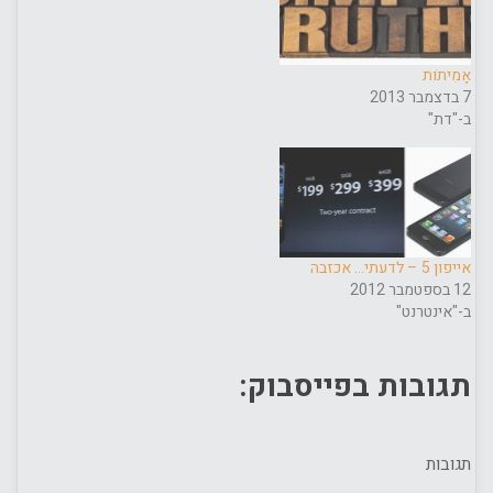
אָמִיתוׂת
7 בדצמבר 2013
ב-"דת"
אייפון 5 – לדעתי… אכזבה
12 בספטמבר 2012
ב-"אינטרנט"
תגובות בפייסבוק:
תגובות