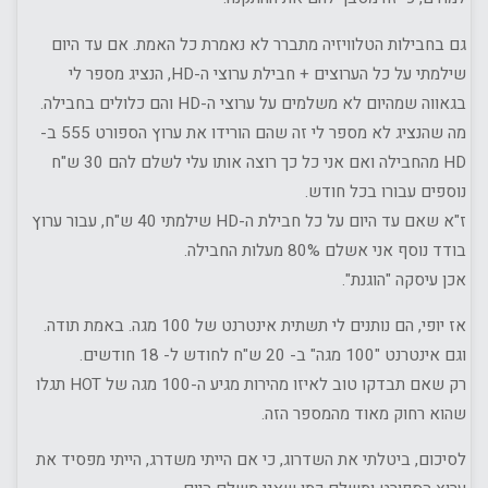
גם בחבילות הטלוויזיה מתברר לא נאמרת כל האמת. אם עד היום
שילמתי על כל הערוצים + חבילת ערוצי ה-HD, הנציג מספר לי
בגאווה שמהיום לא משלמים על ערוצי ה-HD והם כלולים בחבילה.
מה שהנציג לא מספר לי זה שהם הורידו את ערוץ הספורט 555 ב-
HD מהחבילה ואם אני כל כך רוצה אותו עלי לשלם להם 30 ש"ח
נוספים עבורו בכל חודש.
ז"א שאם עד היום על כל חבילת ה-HD שילמתי 40 ש"ח, עבור ערוץ
בודד נוסף אני אשלם 80% מעלות החבילה.
אכן עיסקה "הוגנת".
אז יופי, הם נותנים לי תשתית אינטרנט של 100 מגה. באמת תודה.
וגם אינטרנט "100 מגה" ב- 20 ש"ח לחודש ל- 18 חודשים.
רק שאם תבדקו טוב לאיזו מהירות מגיע ה-100 מגה של HOT תגלו
שהוא רחוק מאוד מהמספר הזה.
לסיכום, ביטלתי את השדרוג, כי אם הייתי משדרג, הייתי מפסיד את