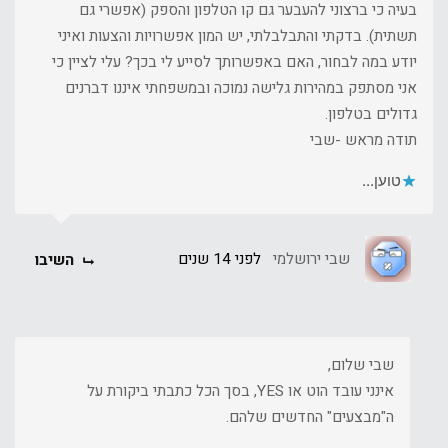
בעיה כי ברצוני להעבער גם קו הטלפון והספק (אפשרי גם
תשתית). בדקתי והתבלבלתי, יש המון אפשרויות והצעות ואיני
יודע במה לבחור, האם באפשרותך לסייע לי בכך? עלי לציין כי
אני מסתפק במהירות גלישה נמוכה ובמשפחתי איננו דברנים
גדולים בטלפון.
תודה מראש -שבי
טוען...
שבי ירושלמי
לפני 14 שנים
השיבו
שבי שלום,
אינני עובד הוט או YES, בסך הכל כתבתי ביקורת על
ה"מבצעים" החדשים שלהם.