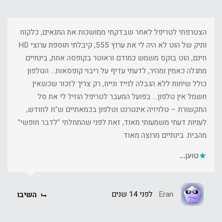
הצטרפתי לטריפל לאחר שבדקתי ממושכות את התנאים, כלקוח
ותיק של הוט לא היה לי את ערוץ 555, קיבלתי תוספת ערוצי HD
חינם, הוט בוקס משמש כמודם וראוטר בקופסה אחת, בינתיים
מתגלה כאמין ומהיר, לדעתי עדיף על ריבוי קופסאות… הטלפון
כולל שיחות ללא הגבלה לנייד ונייח, רק צריך לזכור שכשאין
חשמל אין טלפון… בפועל המעבר לטריפל הוזיל לי את סל
התקשורת – טלויזיה אינטרנט וטלפון בכמאתיים ש"ח לחודש,
לעניות דעתי משמעותי מאוד, זאת לפני שהתחלתי "לדבר חופשי"
מהבית. בינתיים מרוצה מאוד.
טוען...
Eran
לפני 14 שנים
השיבו