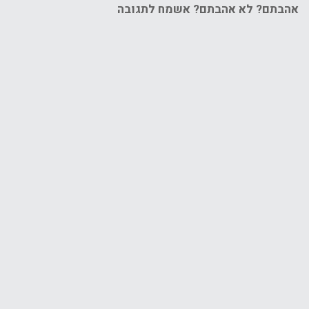
אהבתם? לא אהבתם? אשמח לתגובה