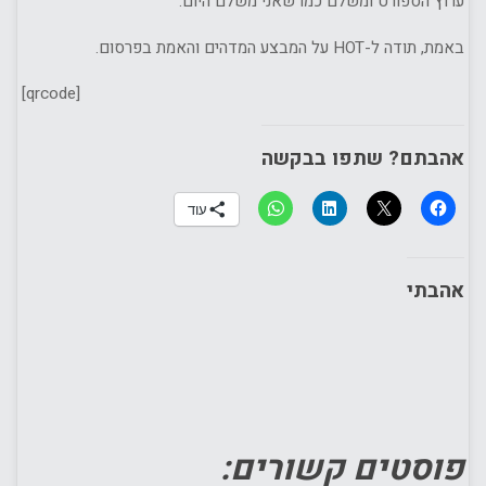
ערוץ הספורט ומשלם כמו שאני משלם היום.
באמת, תודה ל-HOT על המבצע המדהים והאמת בפרסום.
[qrcode]
אהבתם? שתפו בבקשה
עוד
אהבתי
פוסטים קשורים: