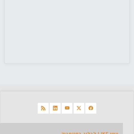
עשו LIKE לבלוג בפייסבוק