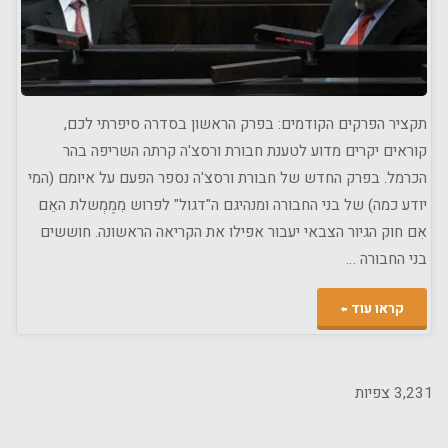
תקציר הפרקים הקודמים: בפרק הראשון בסדרה סיפרתי לכם,
קוראים יקרים מדוע לטענת חבורת ורסצ'ה קרתה השריפה בהר
הכרמל. בפרק החדש של חבורת ורסצ'ה נספר הפעם על איומם (המי
יודע כמה) של בני החבורה ומנהיגם ה"דגול" לפרוש מִמֶמְשלת האֵם
אִם חוק הגיור הצבאי יעבור אפילו את הקריאה הראשונה. חוששים
בני החבורה …
"ש"ס
קראו עוד
וחלילה
–
3,231 צפיות
המשכו