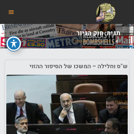
הבלוג
של
אודי
בורג
תגית:
חוק הגיור
בית
תיוגי פוסטים "חוק הגיור"
ש"ס וחלילה – המשכו של הסיפור ההזוי
/
ענייני היום
/
חוק הגיור
/
כפייה