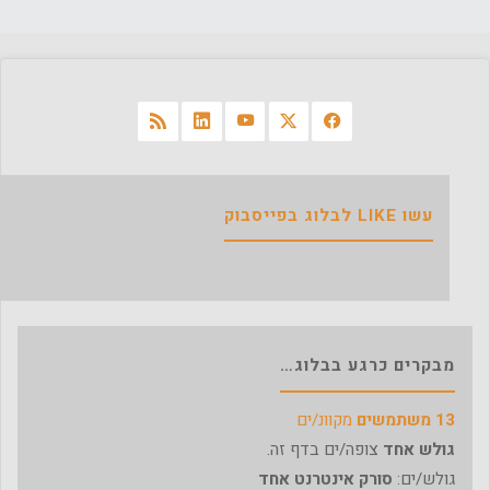
של
הסיפור
ההזוי"
עשו LIKE לבלוג בפייסבוק
מבקרים כרגע בבלוג…
13 משתמשים
מקוונ/ים
גולש אחד
צופה/ים בדף זה.
גולש/ים:
סורק אינטרנט אחד