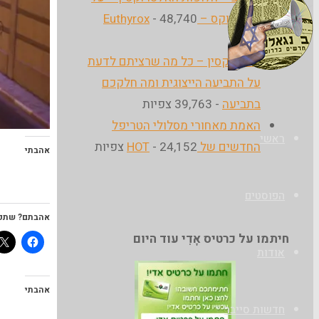
היוטירוקס – Euthyrox
- 48,740
צפיות
הבלוג
אלטרוקסין – כל מה שרציתם לדעת
של
על התביעה הייצוגית ומה חלקכם
אודי
בתביעה
- 39,763 צפיות
בורג
האמת מאחורי מסלולי הטריפל
ראשי
החדשים של HOT
- 24,152 צפיות
אהבתי
הפוסטים
אהבתם? שתפ
חיתמו על כרטיס אָדִי עוד היום
אודות
אהבתי
חדשות סייבר