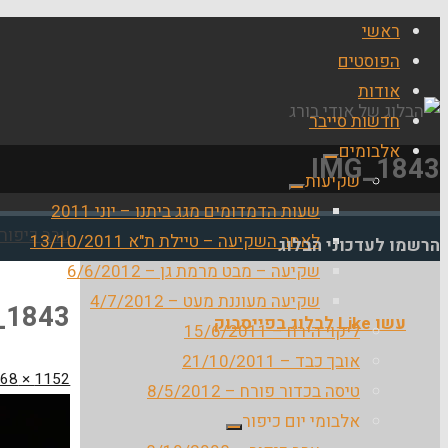
ראשי
הפוסטים
אודות
חדשות סייבר
אלבומים
IMG_1843
שקיעות
שעות הדמדומים מגג ביתנו – יוני 2011
בית
ערב כיפור - 9/2012
לאחר השקיעה – טיילת ת"א 13/10/2011
הרשמו לעדכוני הבלוג
שקיעה – מבט מרמת גן – 6/6/2012
שקיעה מעוננת מעט – 4/7/2012
_1843
עשו Like לבלוג בפייסבוק
ליקוי הירח – 15/6/2011
אובך כבד – 21/10/2011
גודל
1152 × 768
טיסה בכדור פורח – 8/5/2012
מלא
אלבומי יום כיפור