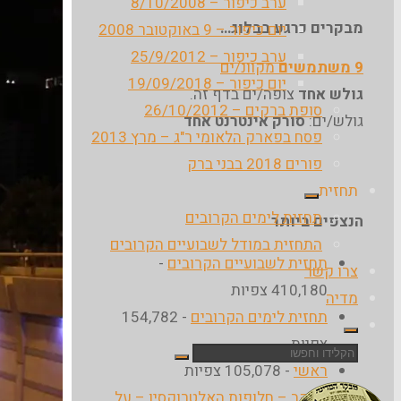
ערב כיפור – 8/10/2008
מבקרים כרגע בבלוג…
יום כיפור – 9 באוקטובר 2008
ערב כיפור – 25/9/2012
9 משתמשים
מקוונ/ים
יום כיפור – 19/09/2018
גולש אחד
צופה/ים בדף זה.
סופת ברקים – 26/10/2012
גולש/ים:
סורק אינטרנט אחד
פסח בפארק הלאומי ר"ג – מרץ 2013
פורים 2018 בבני ברק
תחזית
תחזית לימים הקרובים
הנצפים ביותר
התחזית במודל לשבועיים הקרובים
תחזית לשבועיים הקרובים
-
צרו קשר
410,180 צפיות
מדיה
תחזית לימים הקרובים
- 154,782
צפיות
חפש
ראשי
- 105,078 צפיות
את:
מעקב – חלופות האלטרוקסין – על