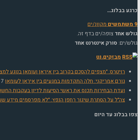
כרגע בבלוג…
9 משתמשים
מקוונ/ים
גולש אחד
צופה/ים בדף זה.
גולש/ים:
סורק אינטרנט אחד
מבזקים.נט
רויטרס: "מצפים להסכם בקרוב בין איראן ועומאן בנוגע למצר
גורם אמריקני: חלה התקדמות במגעים בין איראן לעומאן
7 באוגוסט 2026
ועדת הבחירות תכנס את ראשי הסיעות לדיון בעקבות הח
צה"ל על הסתרת שיגור רחפן הנפץ: "לא מפרסמים מידע שעל
צפו בבלוג עד היום