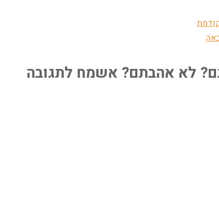
קודמת
באה
? לא אהבתם? אשמח לתגובה