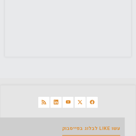
עשו LIKE לבלוג בפייסבוק