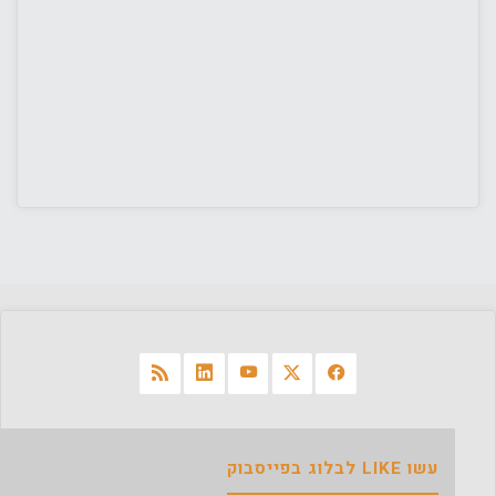
עשו LIKE לבלוג בפייסבוק