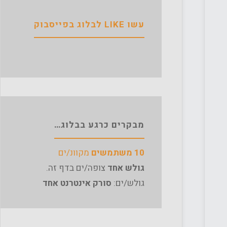
עשו LIKE לבלוג בפייסבוק
מבקרים כרגע בבלוג…
10 משתמשים
מקוונ/ים
גולש אחד
צופה/ים בדף זה.
גולש/ים:
סורק אינטרנט אחד