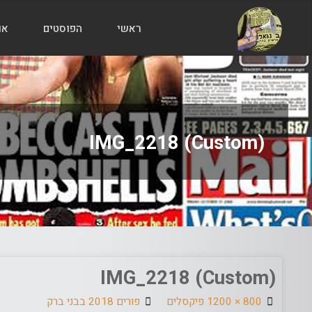
ראשי
הפוסטים
או
הבלוג
של
אודי
בורג
IMG_2218 (Custom)
IMG_2218 (Custom)
גודל
800 × 1200
פיקסלים
פורים 2018 בבני ברק