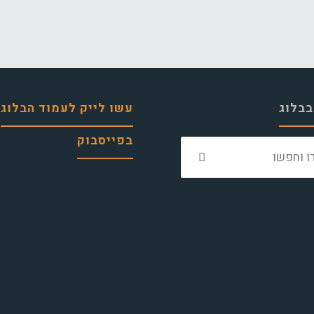
בבלוג
עשו לייק לעמוד הבלוג
בפייסבוק
חפש
את: