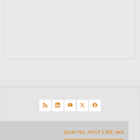
עשו LIKE לבלוג בפייסבוק