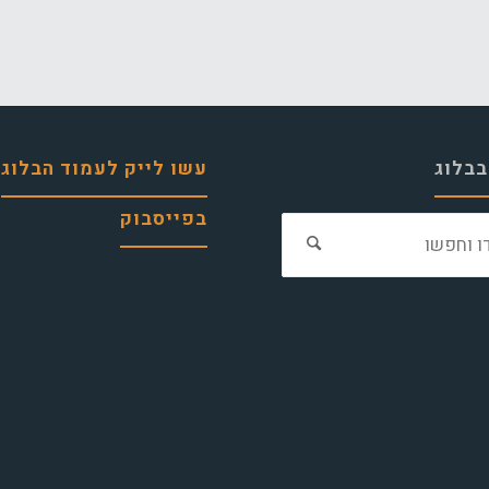
בבלוג
עשו לייק לעמוד הבלוג
בפייסבוק
חפש
את: