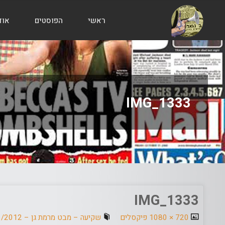
ראשי
הפוסטים
אוד
הבלוג
של
אודי
בורג
IMG_1333
IMG_1333
גודל
720 × 1080
פיקסלים
שקיעה – מבט מרמת גן – 6/6/2012