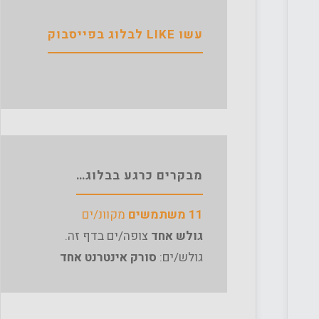
עשו LIKE לבלוג בפייסבוק
מבקרים כרגע בבלוג…
11 משתמשים
מקוונ/ים
גולש אחד
צופה/ים בדף זה.
גולש/ים:
סורק אינטרנט אחד