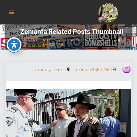
הבלוג
של
אודי
Zemanta Related Posts Thumbnail
בורג
בית
חדשות
בניזרי ביקש חנינה...
ZEMANTA RELATED POSTS
THUMBNAIL
גודל
450 × 350
פיקסלים
בניזרי ביקש חנינה…
מלא