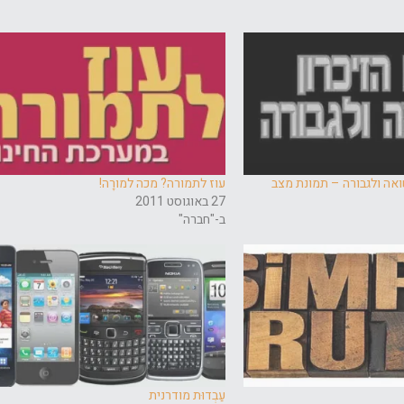
ואה ולגבורה – תמונת מצב
עוז לתמורה? מכה למורָה!
27 באוגוסט 2011
ב-"חברה"
עַבְדוּת מודרנית