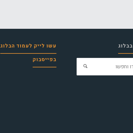
בבלוג
עשו לייק לעמוד הבלוג
בפייסבוק
חפש
את: