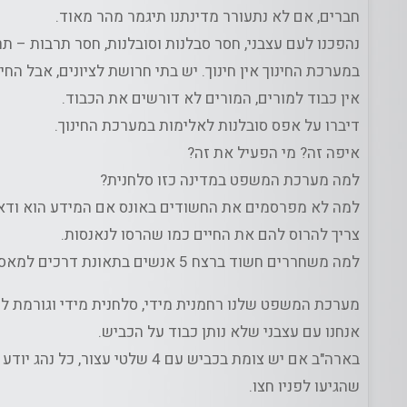
חברים, אם לא נתעורר מדינתנו תיגמר מהר מאוד.
נהפכנו לעם עצבני, חסר סבלנות וסובלנות, חסר תרבות – תר
במערכת החינוך אין חינוך. יש בתי חרושת לציונים, אבל ה
אין כבוד למורים, המורים לא דורשים את הכבוד.
דיברו על אפס סובלנות לאלימות במערכת החינוך.
איפה זה? מי הפעיל את זה?
למה מערכת המשפט במדינה כזו סלחנית?
למה לא מפרסמים את החשודים באונס אם המידע הוא ודא
צריך להרוס להם את החיים כמו שהרסו לנאנסות.
למה משחררים חשוד ברצח 5 אנשים בתאונת דרכים למאסר בית? למה מגיע לו הפרס הזה?
מערכת המשפט שלנו רחמנית מידי, סלחנית מידי וגורמת לי
אנחנו עם עצבני שלא נותן כבוד על הכביש.
בארה"ב אם יש צומת בכביש עם 4 ש
שהגיעו לפניו חצו.