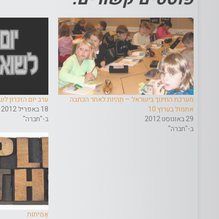
מערכת החינוך בישראל – תְּהִיוֹת לאחר הכתבה
ערב יום הזכרון לש
אתמול בערוץ 10
18 באפריל 2012
29 באוגוסט 2012
ב-"חברה"
ב-"חברה"
אָמִיתוׂת