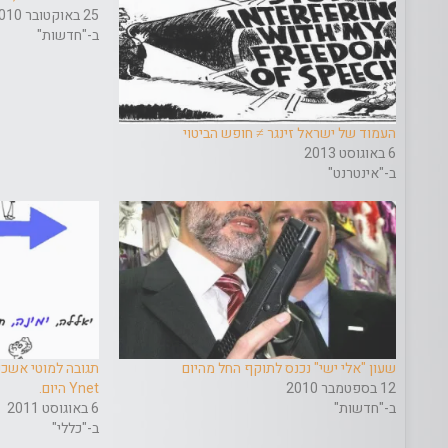
25 באוקטובר 2010
ב-"חדשות"
העמוד של ישראל זינגר ≠ חופש הביטוי
6 באוגוסט 2013
ב-"אינטרנט"
שעון "אלי ישי" נכנס לתוקף החל מהיום
תגובה למוטי אשכנ
12 בספטמבר 2010
Ynet היום.
ב-"חדשות"
6 באוגוסט 2011
ב-"כללי"