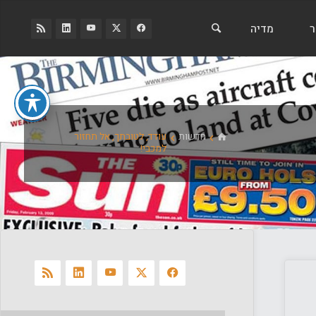
ר
מדיה
בית
חדשות
עודד, לטובתך, אל תחזור
למכבי!