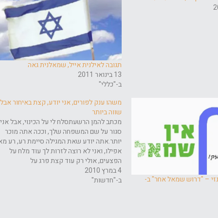
תגובה לאילנית אייל, שמאלנית גאה
13 בינואר 2011
ב-"כללי"
משהו ענק לפורים, אני יודע, קצת באיחור אבל
שווה ביותר
מכתב להמן הרשעתסלח לי על הכינוי, אבל אני
סגור על שם המשפחה שלך, וככה אתה מוכר
יותר.אתה יודע שאת המגילה סיימת רע, רע מא
אפילו, ואני לא רוצה לזרות לך עוד מלח על
הפצעים, אולי רק עוד קצת פרג על
4 במרץ 2010
האוזניים.תשמע, העניין הוא שאם היה לך קצת
זי – "דרוש שמאל אחר" ב-
ב-"חדשות"
מזל, והיית…