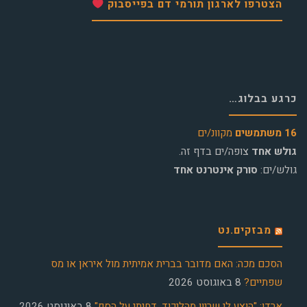
הצטרפו לארגון תורמי דם בפייסבוק
כרגע בבלוג…
16 משתמשים
מקוונ/ים
גולש אחד
צופה/ים בדף זה.
גולש/ים:
סורק אינטרנט אחד
מבזקים.נט
הסכם מכה: האם מדובר בברית אמיתית מול איראן או מס
שפתיים?
8 באוגוסט 2026
ארדן: "הוצע לי שריון מהליכוד, דחיתי על הסף"
8 באוגוסט 2026