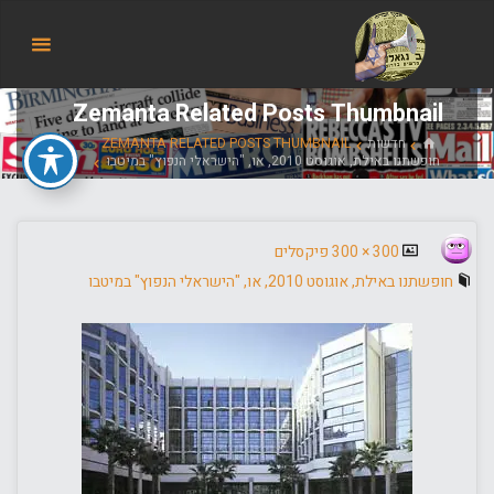
הבלוג
של
אודי
Zemanta Related Posts Thumbnail
בורג
בית
חדשות
ZEMANTA RELATED POSTS THUMBNAIL
חופשתנו באילת, אוגוסט 2010, או, "הישראלי הנפוץ" במיטבו
גודל
300 × 300
פיקסלים
מלא
חופשתנו באילת, אוגוסט 2010, או, "הישראלי הנפוץ" במיטבו