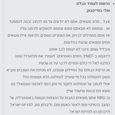
הרשמו לעמוד הבלוג
שלי בפייסבוק.
אבל… מרוב נושאים, אתם לא יודעים על מה לכתוב ובמה להתמקד.
או… שממש לא מצאתם נושא ששווה להשקיע ולכתוב עליו.
אז אתם מתחילים לבדוק את האתרים השונים, ולראות אילו נושאים
חמים נמצאים עכשיו בחדשות.
והבליל עצום, ורובו לא ישמח לבב אנוש.
לדוגמא ב-YNET, הימים האחרונים: לשחרר את פולארד? שווה
כתיבה לא? כי כולם חוזרים לדבר על זה עכשיו.
או הריסת הבתים של החיילים שנהרגו, לא מרתיח את העצבים ומביא
חשק להשתלח בכל מי ששייך להחלטה הלא אנושית הזו?
אולי לכתוב על ההחלטה לחקור מי נותן כסף לארגוני השמאל? גם
נושא חם ובטוח שיעורר עניין.
וב-NRG אתם מוצאים כתבות על ההצפות הקשות באוסטרליה, על
המצב בהאיטי שנה לאחר האסון שם, וליברמן טוב למדינת ישראל
וליברמן רע למדינת ישראל.