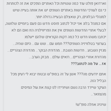
וארדואן פולט עוד כמה שטויות וכל האתרים הופכים את זה לכותרות
כי גם לעורכי החדשות באתרים השונים יש את אותה בעייה שיש
למנהלי הבלוגים, רק שאצלם הבעייה גדולה יותר.
אם כמנהל בלוג אני יכול לכתוב פוסט חדש גם פעם ביומיים שלושה,
לבעלי אתרי החדשות השונים אין את הפריווילגיה הזו ואם הם לא
יכתבו משהו חדש כל כמה דקות הקוראים שלהם ייעלמו.
בערוצי בטלוויזיה השונים??? חמש עם… שש עם… היום שהיה…
מגזין השבוע… חדשות השבת… מהדורת הבוקר… מהדורת הצהריים…
מהדורת אחרי הצהריים… רואים עולם… מבזק הערב…
אז… על מה לכתוב???
אתם יודעים מה??? אשן על זה בסופ"ש ובטוח יבוא לי רעיון מכל
הבליל הזה.
העיקר שיירד הרבה גשם ושיורידו לנו קצת את עול המיסים
מהצוואר…
שיהיה אחלה סופ"ש!