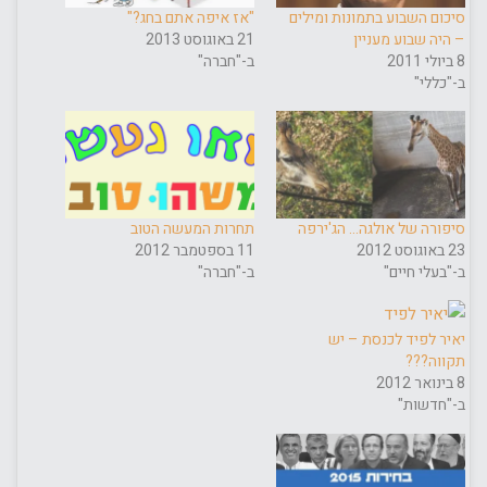
סיכום השבוע בתמונות ומילים
"אז איפה אתם בחג?"
– היה שבוע מעניין
21 באוגוסט 2013
8 ביולי 2011
ב-"חברה"
ב-"כללי"
סיפורה של אולגה… הג'ירפה
תחרות המעשה הטוב
23 באוגוסט 2012
11 בספטמבר 2012
ב-"בעלי חיים"
ב-"חברה"
יאיר לפיד לכנסת – יש
תקווה???
8 בינואר 2012
ב-"חדשות"