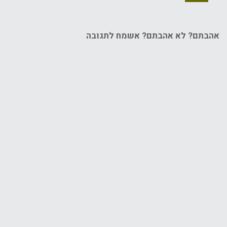
אהבתם? לא אהבתם? אשמח לתגובה