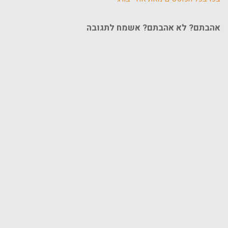
אהבתם? לא אהבתם? אשמח לתגובה