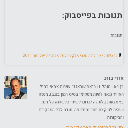
תגובות בפייסבוק:
תגובות
ברצלונה
/
יורוליג
/
מכבי אלקטרה תל אביב
/
פיינל פור 2011
אודי בורג
בן 64 , מנהל IT ב"אמישראגז". שירות צבאי בחיל
האוויר (גאה להיות ממקימי בסיס רמון בנגב), מנסה
באמצעות בלוג זה לגרום לשינוי כלשהוא על מנת
שיהיה לנו קצת יותר נחמד פה. תודה לכל המבקרים
והביקורות.
צפו בכל הפוסטים מאת אודי בורג