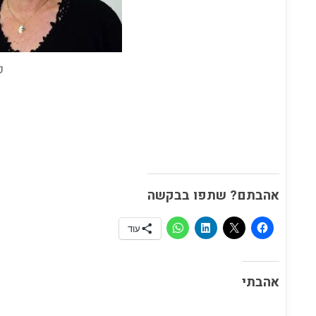
ק
אהבתם? שתפו בבקשה
עוד
אהבתי