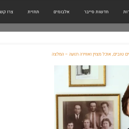
ות
חדשות סייבר
אלבומים
תחזית
צרו קש
 טובים, אוכל מצוין ואווירה רגועה – המלצה