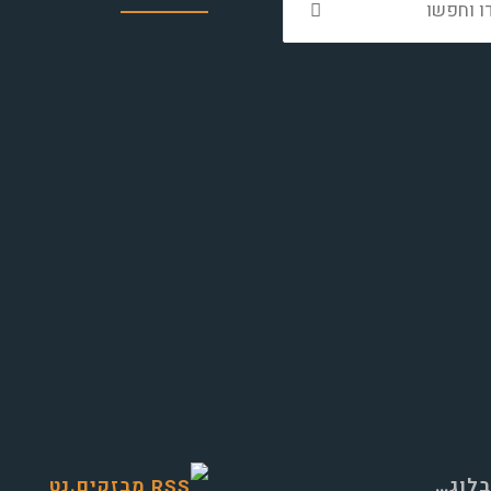
את:
בלוג…
מבזקים.נט