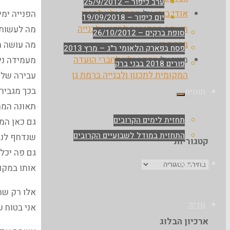
ערב כיפור – 25/9/2012
אודי בורג
על
מכתב גלוי לחברי
הפנייה ימי
יום כיפור – 19/09/2018
הועדה המקומית לתכנון ולבנייה
מה לעשות 
סופת ברקים – 26/10/2012
ברמת גן
מה עושה 
פסח בפארק הלאומי ר"ג – מרץ 2013
מוטי
על
מכתב גלוי לחברי הועדה
מעמידה ני
פורים 2018 בבני ברק
המקומית לתכנון ולבנייה ברמת גן
עבירה של כ
בכך מגביר
תחזית
תאונה המר
תחזית לימים הקרובים
התחזית במודל לשבועיים הקרובים
שנדחף לנתיב ב- 10 קמ"ש (ואני לא
קטגוריות
גם פה יכל
קטגוריות
צרו קשר
אותו במקו
אלו רק שת
מדיה
אני בטוח 
ארכיון הבלוג