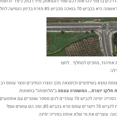
רכים ברצוני להראות לכם שתי דוגמאות, מיני רבות, כיצד "נלחמ
ואכה מכביש 85 מזרח בכיוון הנסיעה לתל אביב, צומת אחיהוד.
 אחיהוד, מחכים למחלף… לחצו
לה
ומת נמצא בשיפוצים וכתוצאה מכך הוצרו הנתיבים ונוצר עומס רב ב
 חלקו יוצרת… המשטרה עצמה
ב"מלחמתה" בתאונות.
מיד לאחר הפנייה ימינה לכביש 70 עומדים להם מספר שו
א בכביש 85, ומה הם עושים שם?
נה: עוצרים את מי שלא אותת בפנייה ימינה.