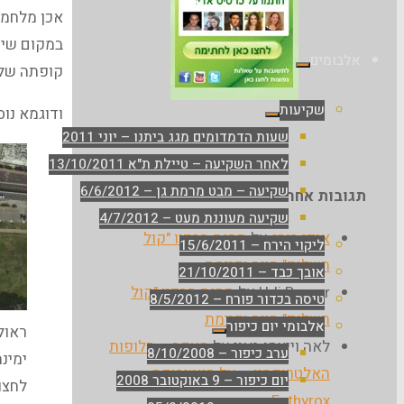
אכן מלחמה
במקום שידא
אלבומים
קופתה של
שקיעות
ודוגמא נוס
שעות הדמדומים מגג ביתנו – יוני 2011
לאחר השקיעה – טיילת ת"א 13/10/2011
שקיעה – מבט מרמת גן – 6/6/2012
תגובות אחרונות
שקיעה מעוננת מעט – 4/7/2012
אודי בורג
על
תחנת הרדיו "קול
ליקוי הירח – 15/6/2011
השלום" חייה וקיימת
אובך כבד – 21/10/2011
Udi Berger
על
תחנת הרדיו "קול
טיסה בכדור פורח – 8/5/2012
השלום" חייה וקיימת
אלבומי יום כיפור
ראול 
לאה וייצמן-נאוי
על
מעקב – חלופות
ערב כיפור – 8/10/2008
ימינה
האלטרוקסין – על היוטירוקס –
יום כיפור – 9 באוקטובר 2008
לחצו
Euthyrox