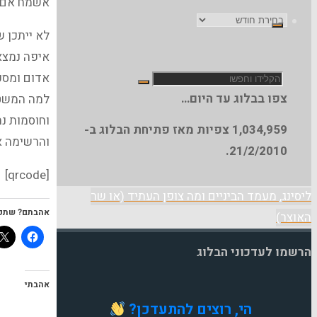
אשמח אם תו
ארכיון
לא ייתכן ש
הבלוג
איפה נמצ
חפש
אדום ומסכנ
צפו בבלוג עד היום…
למה המשטרה
וחוסמות נ
1,034,959
צפיות מאז פתיחת הבלוג ב-
את:
והרשימה א
21/2/2010.
[qrcode]
ליסינג, מעמד הביניים ומה צופן העתיד (או שר
אהבתם? שתפ
האוצר)
הרשמו לעדכוני הבלוג
אהבתי
הי, רוצים להתעדכן?