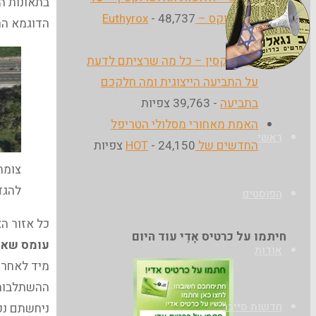
בתאונות הד
היוטירוקס – Euthyrox
- 48,737
הדוגמא הראשונה היא בכביש 70 ב
צפיות
הבלוג
אלטרוקסין – כל מה שרציתם לדעת
של
על התביעה הייצוגית ומה חלקכם
אודי
בתביעה
- 39,763 צפיות
בורג
האמת מאחורי מסלולי הטריפל
ראשי
החדשים של HOT
- 24,150 צפיות
צומת
להגד
הפוסטים
כל אזור הצ
חיתמו על כרטיס אָדִי עוד היום
עומס שאת
אודות
ההשתלבות לכביש 70 ויוצרים עומס נור
חדשות סייבר
ניחשתם נכו