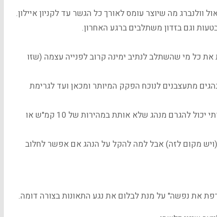
ול וולנברג מה שיוצר עומס לאורך כל הגשר עד לקניון איילון.
עות וגם בזדון משתלבים ברגע האחרון.
את כל מי שהשתלב לנתיב ימינה קרוב לפנייה עצמה (שזו
גים מתעצבנים לנוכח הפקק המיותר ומכאן ועד לגרימת
גם כאן המטרה היחידה הנראית לעין היא העשרת הקופה כי איזה אסון תחבורתי יכול להגרם מנהג שלא אותת במהירות של 10 קמ"ש או
 (ויש מקום לזה) אבל למה להקל על הנהג אם אפשר לחלוב
ת את נפשה" על מנת לבלום את נגע התאונות בצורה דומה.