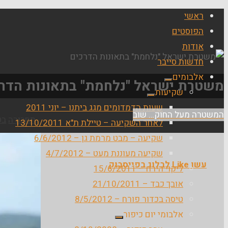
ראשי
הפוסטים
אודות
חדשות סייבר
אלבומים
משטרת ישראל "נלחמת" בתאונות הדר
שקיעות
שעות הדמדומים מגג ביתנו – יוני 2011
המשטרה מעל החוק… שוב
בית
תחבורה
בט
לאחר השקיעה – טיילת ת"א 13/10/2011
שקיעה – מבט מרמת גן – 6/6/2012
שקיעה מעוננת מעט – 4/7/2012
עשו Like לבלוג בפייסבוק
ליקוי הירח – 15/6/2011
אובך כבד – 21/10/2011
טיסה בכדור פורח – 8/5/2012
אלבומי יום כיפור