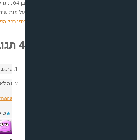
על מנת שיהי
צפו בכל הפו
4 תגובות
פינגבק
זה לא 
mans/
טוען