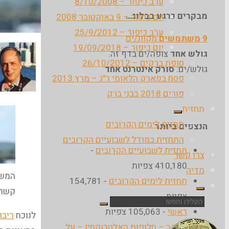
ערב כיפור – 8/10/2008
מבקרים כרגע בבלוג…
יום כיפור – 9 באוקטובר 2008
ערב כיפור – 25/9/2012
9 משתמשים
מקוונ/ים
יום כיפור – 19/09/2018
גולש אחד
צופה/ים בדף זה.
סופת ברקים – 26/10/2012
גולש/ים:
סורק אינטרנט אחד
פסח בפארק הלאומי ר"ג – מרץ 2013
פורים 2018 בבני ברק
תחזית
תחזית לימים הקרובים
הנצפים ביותר
התחזית במודל לשבועיים הקרובים
תחזית לשבועיים הקרובים
-
צרו קשר
410,180 צפיות
מדיה
המשט
תחזית לימים הקרובים
- 154,781
קשר 
צפיות
חפש
ראשי
- 105,063 צפיות
לנוכח
ריבו
את:
מעקב – חלופות האלטרוקסין – על