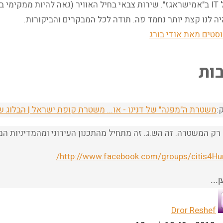
בן 64 , מנהל IT ב"אמישראגז". שירות צבאי בחיל האוויר (גאה להיות מ
ה לנו קצת יותר נחמד פה. תודה לכל המבקרים והביקורות.
סטים מאת אודי בורג
:
משטרת ה"מפנה" של דנינו - או... משטרת קופת ישראל | הבלוג של א
רק המשטרה. זה הש.ג. זה מתחיל מהתכנון העירוני ומהמדיניות 
http://www.facebook.com/groups/citis4Hu
...
Dror Reshef