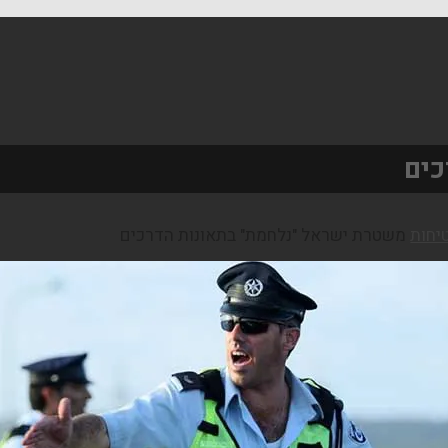
כים
יחות
משטרת ישראל "נלחמת" בתאונות הדרכים