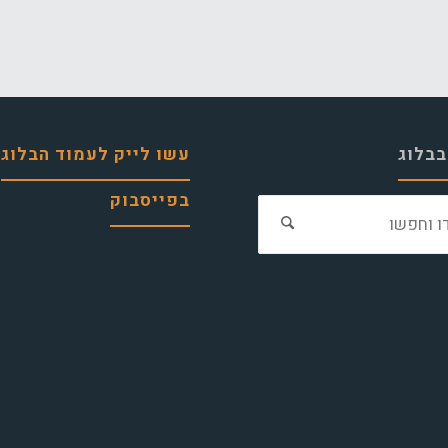
בבלוג
עשו לייק לעמוד הבלוג
בפייסבוק
חפש
את: